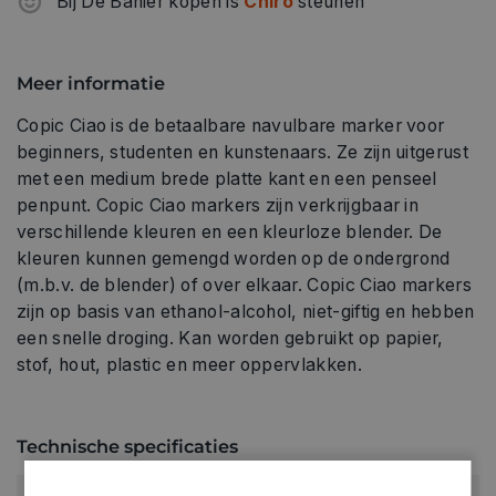
Bij De Banier kopen is
Chiro
steunen
Meer informatie
Copic Ciao is de betaalbare navulbare marker voor
beginners, studenten en kunstenaars. Ze zijn uitgerust
met een medium brede platte kant en een penseel
penpunt. Copic Ciao markers zijn verkrijgbaar in
verschillende kleuren en een kleurloze blender. De
kleuren kunnen gemengd worden op de ondergrond
(m.b.v. de blender) of over elkaar. Copic Ciao markers
zijn op basis van ethanol-alcohol, niet-giftig en hebben
een snelle droging. Kan worden gebruikt op papier,
stof, hout, plastic en meer oppervlakken.
Technische specificaties