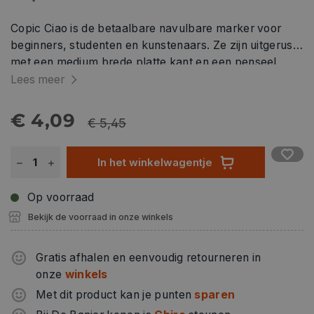
Copic Ciao is de betaalbare navulbare marker voor
beginners, studenten en kunstenaars. Ze zijn uitgerust
met een medium brede platte kant en een penseel
penpunt. Copic Ciao markers zijn verkrijgbaar in
Lees meer
verschillende kleuren en een kleurloze blender. De
kleuren kunnen gemengd worden op de ondergrond
€ 4,09
€ 5,45
(m.b.v. de blender) of over elkaar. Copic Ciao markers
zijn op basis van ethanol-alcohol, niet-giftig en hebben
In het winkelwagentje
een snelle droging. Kan worden gebruikt op papier,
stof, hout, plastic en meer oppervlakken.
Op voorraad
Bekijk de voorraad in onze winkels
Gratis afhalen en eenvoudig retourneren in
onze
winkels
Met dit product kan je punten
sparen