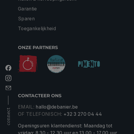
Garantie
Sparen
Toegankelijkheid
ONZE PARTNERS
CONTACTEER ONS
EMAIL:
hallo@debanier.be
connect
OF TELEFONISCH:
+32 3 270 04 44
Openingsuren klantendienst: Maandag tot
vrijdag: 8.30 - 12.30 uur en 13.00 - 17.00 uur