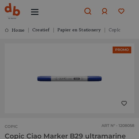
Creatief
Papier en Stationery
Copic
Home
Aanmelden
PROMO
of
aanmelden
ART N° - 1208058
COPIC
Copic Ciao Marker B29 ultramarine