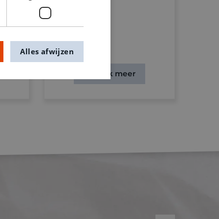
ent.
chap
Alles afwijzen
Ontdek meer