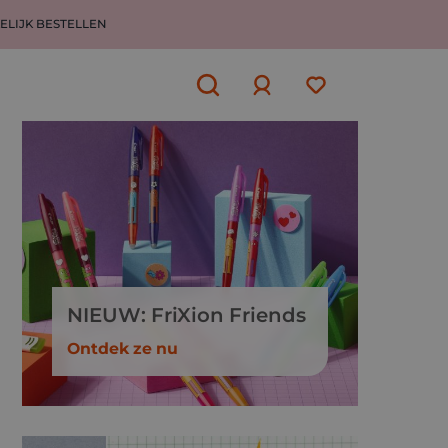
ELIJK BESTELLEN
Aanmelden
of
aanmelden
NIEUW: FriXion Friends
Ontdek ze nu