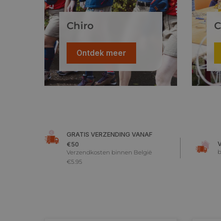
Chiro
C
Ontdek meer
GRATIS VERZENDING VANAF
€50
b
Verzendkosten binnen België
€5.95