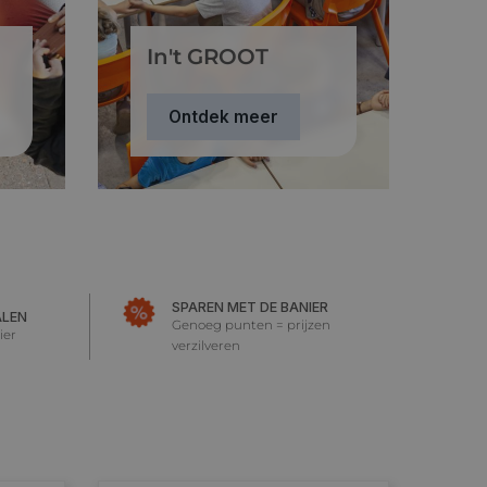
In't GROOT
Ontdek meer
SPAREN MET DE BANIER
ALEN
Genoeg punten = prijzen
ier
verzilveren