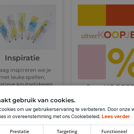
Inspiratie
aag inspireren we je
met leuke spellen,
atieve knutselideeën
uitverKOOPJE
en meer.
papier &
akt gebruik van cookies.
stationary
cookies om uw gebruikerservaring te verbeteren. Door onze w
okies in overeenstemming met ons Cookiebeleid.
Lees verder
Profiteer van moo
kortingen op
Prestatie
Targeting
Functioneel
geselecteerde artike