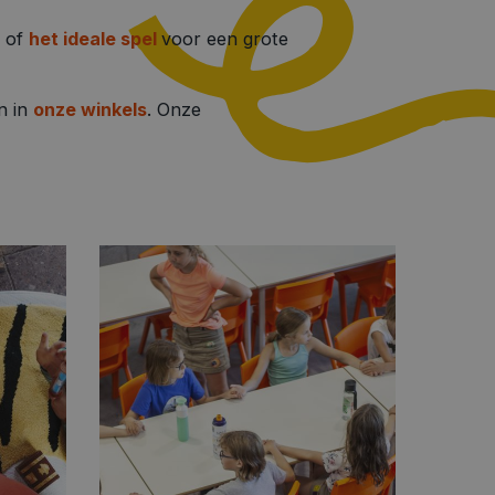
of
het ideale spel
voor een grote
n in
onze winkels
. Onze