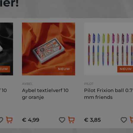
er!
IEUW
NIEUW
NIEUW
AYBEL
PILOT
 10
Aybel textielverf 10
Pilot Frixion ball 0.7
gr oranje
mm friends
€ 4,99
€ 3,85