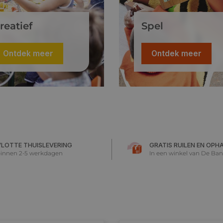
reatief
Spel
Ontdek meer
Ontdek meer
VLOTTE THUISLEVERING
GRATIS RUILEN EN OPH
innen 2-5 werkdagen
In een winkel van De Ban