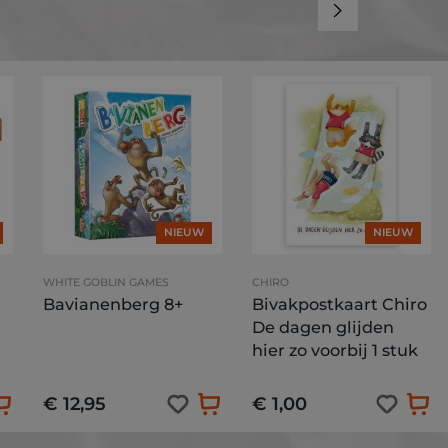
NIEUW
NIEUW
WHITE GOBLIN GAMES
CHIRO
Bavianenberg 8+
Bivakpostkaart Chiro
De dagen glijden
hier zo voorbij 1 stuk
€ 12,95
€ 1,00