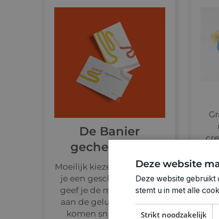
Gr
De Banier
cre
gechenkbon
Deze website ma
Moeilijk kiezen? Dan koop
je een geschenkbon en
Deze website gebruikt 
geef je de mogelijkheid
stemt u in met alle co
aan de gelukkige om te
komen snuisteren in
Strikt noodzakelijk