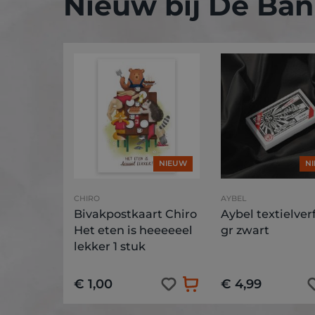
Nieuw bij De Bani
NIEUW
N
CHIRO
AYBEL
Bivakpostkaart Chiro
Aybel textielverf
Het eten is heeeeeel
gr zwart
lekker 1 stuk
€ 1,00
€ 4,99