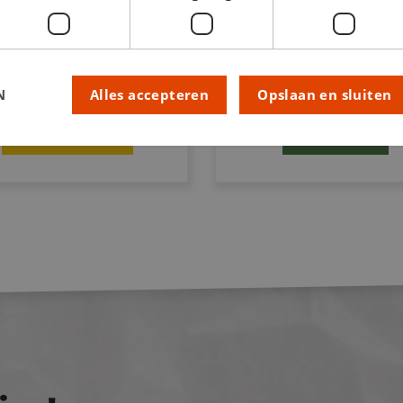
uit het
papier &
stationary
-assortim
Snel zijn is de boods
want
op = op!
N
Alles accepteren
Opslaan en sluiten
Ontdek meer
Sla je slag