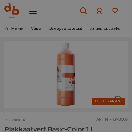
Chiro
Groepsmateriaal
Samen knutselen
Home
Aanmelden
of
aanmelden
KIES JE VARIANT
ART N° - 1370003
DE BANIER
Plakkaatverf Basic-Color 1 l