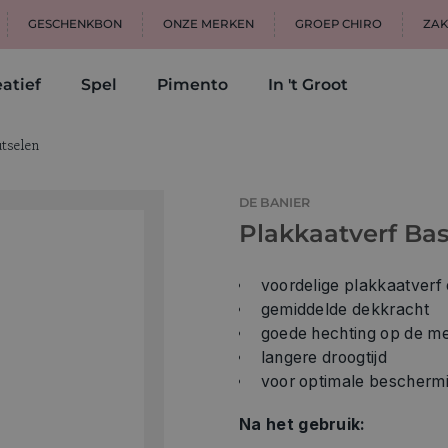
GESCHENKBON
ONZE MERKEN
GROEP CHIRO
ZAK
atief
Spel
Pimento
In 't Groot
tselen
DE BANIER
Plakkaatverf Basi
voordelige plakkaatverf
gemiddelde dekkracht
goede hechting op de m
langere droogtijd
voor optimale beschermi
Na het gebruik: