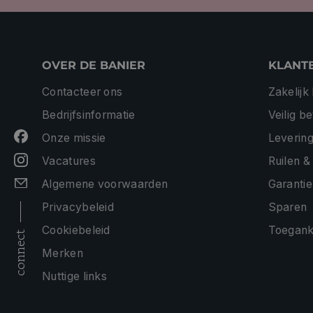
OVER DE BANIER
KLANT
Contacteer ons
Zakelijk
Bedrijfsinformatie
Veilig b
Onze missie
Levering
Vacatures
Ruilen &
Algemene voorwaarden
Garantie
Privacybeleid
Sparen
Cookiebeleid
Toeganke
connect
Merken
Nuttige links