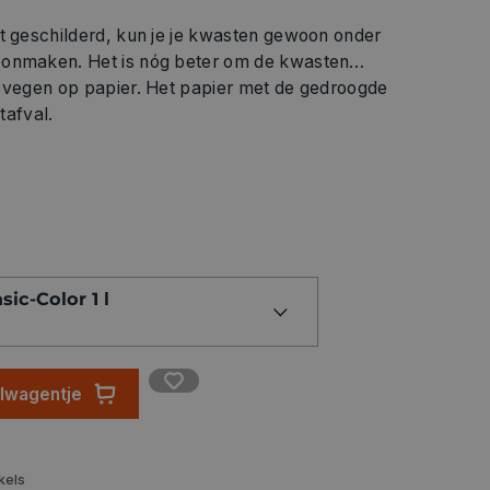
bt geschilderd, kun je je kwasten gewoon onder
oonmaken. Het is nóg beter om de kwasten
e vegen op papier. Het papier met de gedroogde
tafval.
sic-Color 1 l
elwagentje
kels