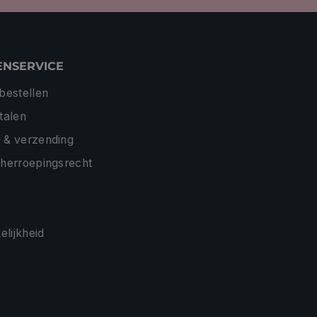
ENSERVICE
 bestellen
etalen
 & verzending
 herroepingsrecht
lijkheid