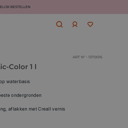
ELIJK BESTELLEN
Aanmelden
of
aanmelden
ART N° - 1370016
c-Color 1 l
 op waterbasis
eeste ondergronden
ng, aflakken met Creall vernis