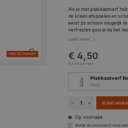
Als je met plakkaatverf he
de kraan afspoelen en sch
eerst zo schoon mogelijk t
verfresten gooi je bij het res
Lees meer
€ 4,50
KIES JE VARIANT
€ 4.50 per liter
Plakkaatverf Ba
roze
In het wink
Op voorraad
Bekijk de voorraad in onze win