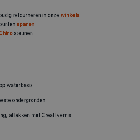
oudig retourneren in onze
winkels
 punten
sparen
Chiro
steunen
 op waterbasis
eeste ondergronden
ng, aflakken met Creall vernis