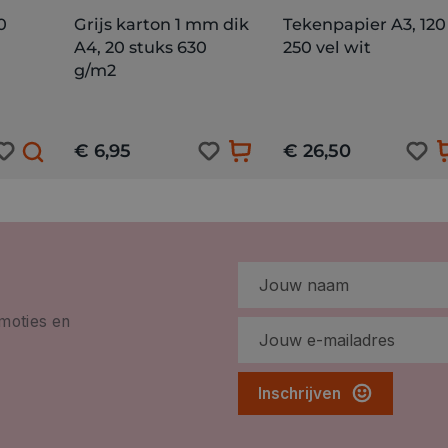
0
Grijs karton 1 mm dik
Tekenpapier A3, 120
A4, 20 stuks 630
250 vel wit
g/m2
€ 6,95
€ 26,50
omoties en
Inschrijven