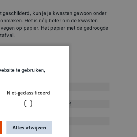
bt geschilderd, kun je je kwasten gewoon onder
oonmaken. Het is nóg beter om de kwasten
e vegen op papier. Het papier met de gedroogde
tafval.
ebsite te gebruiken,
ties
Roze
Niet-geclassificeerd
roze
Plakkaatverf
1.2kg
1370016
Alles afwijzen