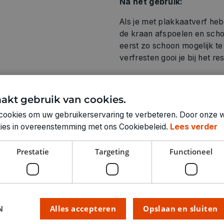
Na het gebruik:
Als je met plakkaatverf he
de kraan afspoelen en sch
eerst zo schoon mogelijk t
verfresten gooi je bij het res
akt gebruik van cookies.
cookies om uw gebruikerservaring te verbeteren. Door onze w
Technische specifica
okies in overeenstemming met ons Cookiebeleid.
Lees verder
KLEUR:
Prestatie
Targeting
Functioneel
LEVERANCIERSKLEUR:
RUBRIEK:
GEWICHT
ARTIKELNUMMER
N
Alles accepteren
Opslaan en sluiten