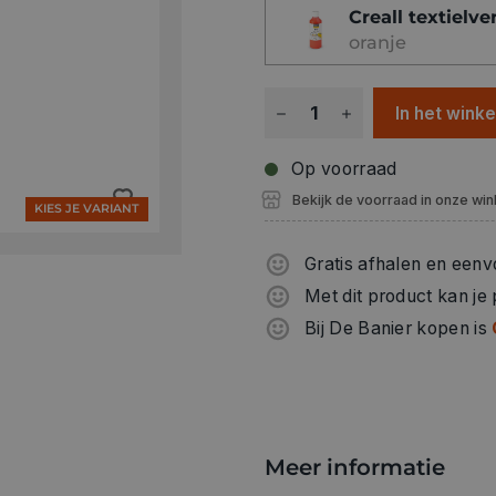
Creall textielve
oranje
In het wink
Op voorraad
Bekijk de voorraad in onze win
KIES JE VARIANT
Gratis afhalen en eenv
Met dit product kan je
Bij De Banier kopen is
Meer informatie