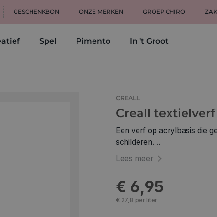
GESCHENKBON
ONZE MERKEN
GROEP CHIRO
ZAK
atief
Spel
Pimento
In 't Groot
CREALL
Creall textielver
Een verf op acrylbasis die ge
schilderen.
De verf en de materialen kunnen gemakkelijk met water gereinigd worden
Lees meer
zolang de verf niet opgedroog
katoenstand. Wasbesten
€ 6,95
Let op: bescherm je kleren 
€ 27,8 per liter
kun je niet meer verwijderen.