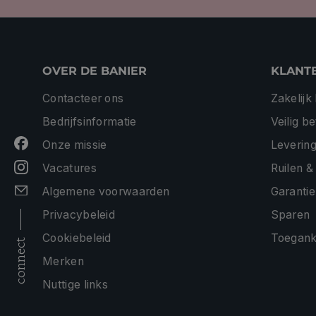
OVER DE BANIER
KLANT
Contacteer ons
Zakelijk
Bedrijfsinformatie
Veilig b
Onze missie
Levering
Vacatures
Ruilen &
Algemene voorwaarden
Garantie
Privacybeleid
Sparen
Cookiebeleid
Toeganke
connect
Merken
Nuttige links