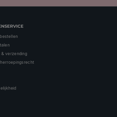
ENSERVICE
 bestellen
etalen
 & verzending
 herroepingsrecht
lijkheid