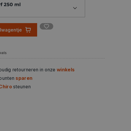
rf 250 ml
elwagentje
kels
oudig retourneren in onze
winkels
 punten
sparen
Chiro
steunen