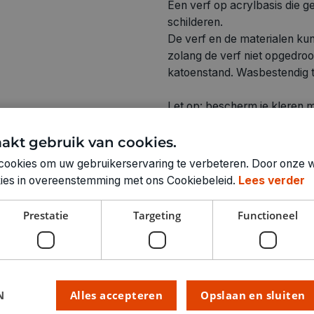
Een verf op acrylbasis die ge
schilderen.
De verf en de materialen ku
zolang de verf niet opgedroog
katoenstand. Wasbestendig 
Let op: bescherm je kleren 
kun je niet meer verwijderen.
akt gebruik van cookies.
cookies om uw gebruikerservaring te verbeteren. Door onze w
okies in overeenstemming met ons Cookiebeleid.
Lees verder
Technische specifica
Prestatie
Targeting
Functioneel
KLEUR:
LEVERANCIERSKLEUR:
RUBRIEK:
N
Alles accepteren
Opslaan en sluiten
GEWICHT