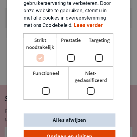
0.07kg
gebruikerservaring te verbeteren. Door
onze website te gebruiken, stemt u in
ARTIKELNUMMER
met alle cookies in overeenstemming
1370190
met ons Cookiebeleid.
Lees verder
Strikt
Prestatie
Targeting
noodzakelijk
Functioneel
Niet-
geclassificeerd
Schrijf je in op onze nieuwsbrief
Blijf op de hoogte van nieuwigheden, inspiratie,
promoties en meer!
Alles afwijzen
Opslaan en sluiten