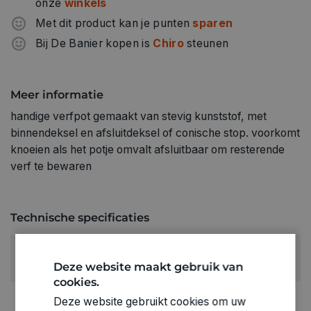
onze
winkels
Met dit product kan je punten
sparen
Bij De Banier kopen is
Chiro
steunen
Meer informatie
handige verfpot gemaakt van stevig kunststof, met
binnendeksel en afsluitdeksel of conische stop. voorkomt
knoeien als het potje omvalt afsluitbaar om resterende
verf te bewaren
Technische specificaties
RUBRIEK:
Deze website maakt gebruik van
Algemene benodigdheden
cookies.
GEWICHT
Deze website gebruikt cookies om uw