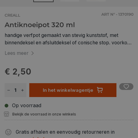
ART N° - 1370190
CREALL
Antiknoeipot 320 ml
handige verfpot gemaakt van stevig kunststof, met
binnendeksel en afsluitdeksel of conische stop. voorkomt
knoeien als het potje omvalt afsluitbaar om resterende
Lees meer
verf te bewaren
€ 2,50
In het winkelwagentje
Op voorraad
Bekijk de voorraad in onze winkels
Gratis afhalen en eenvoudig retourneren in