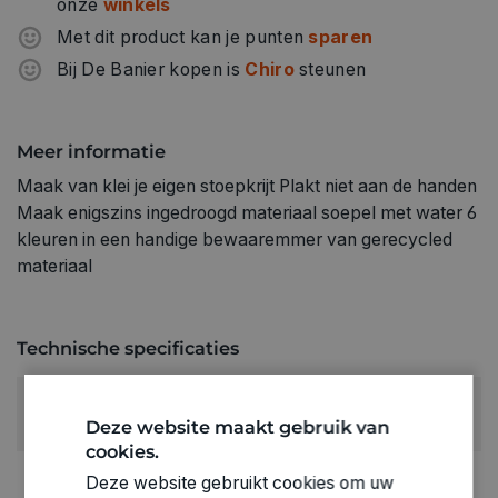
onze
winkels
Met dit product kan je punten
sparen
Bij De Banier kopen is
Chiro
steunen
Meer informatie
Maak van klei je eigen stoepkrijt Plakt niet aan de handen
Maak enigszins ingedroogd materiaal soepel met water 6
kleuren in een handige bewaaremmer van gerecycled
materiaal
Technische specificaties
RUBRIEK:
Deze website maakt gebruik van
Zelfhardende klei
cookies.
GEWICHT
Deze website gebruikt cookies om uw