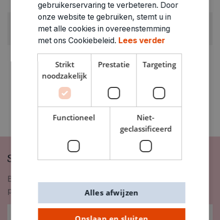
0.82kg
gebruikerservaring te verbeteren. Door
onze website te gebruiken, stemt u in
ARTIKELNUMMER
met alle cookies in overeenstemming
1375001
met ons Cookiebeleid.
Lees verder
Strikt
Prestatie
Targeting
noodzakelijk
Functioneel
Niet-
geclassificeerd
Schrijf je in op onze nieuwsbrief
Blijf op de hoogte van nieuwigheden, inspiratie,
promoties en meer!
Alles afwijzen
Opslaan en sluiten