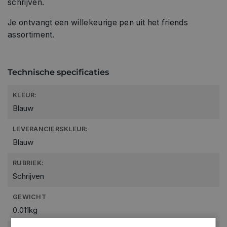
schrijven.
Je ontvangt een willekeurige pen uit het friends
assortiment.
Technische specificaties
KLEUR:
Blauw
LEVERANCIERSKLEUR:
Blauw
RUBRIEK:
Schrijven
GEWICHT
0.011kg