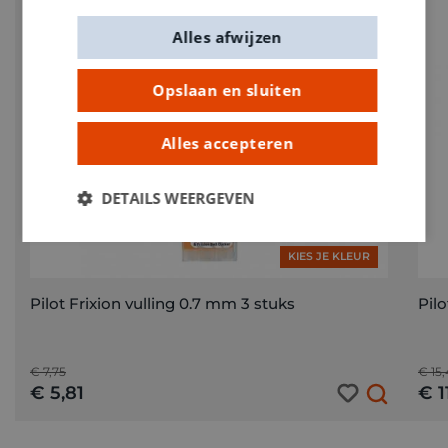
Alles afwijzen
Opslaan en sluiten
Alles accepteren
DETAILS WEERGEVEN
KIES JE KLEUR
Pilot Frixion vulling 0.7 mm 3 stuks
Pilo
€ 7,75
€ 15
€ 5,81
€ 1