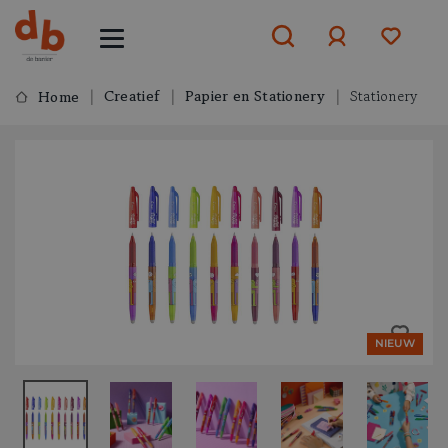
Creatief
Papier en Stationery
Stationery
Home
Aanmelden
of
aanmelden
NIEUW