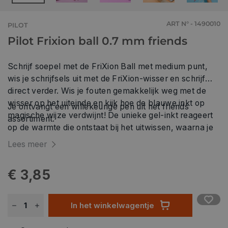
ART N° - 1490010
PILOT
Pilot Frixion ball 0.7 mm friends
Schrijf soepel met de FriXion Ball met medium punt,
wis je schrijfsels uit met de FriXion-wisser en schrijf
direct verder. Wis je fouten gemakkelijk weg met de
wisser op het uiteinde en kijk hoe de blauwe inkt op
Je ontvangt een willekeurige pen uit het friends
magische wijze verdwijnt! De unieke gel-inkt reageert
assortiment.
op de warmte die ontstaat bij het uitwissen, waarna je
onmiddellijk met dezelfde pen over je fout heen kunt
Lees meer
schrijven.
€ 3,85
In het winkelwagentje