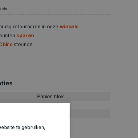
kels
oudig retourneren in onze
winkels
 punten
sparen
Chiro
steunen
ties
Papier blok
0.28kg
1500012
ebsite te gebruiken,