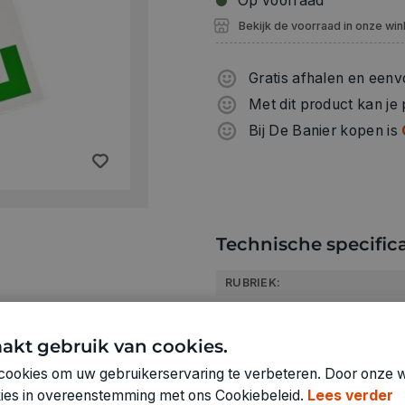
Op voorraad
Bekijk de voorraad in onze win
Gratis afhalen en eenv
Met dit product kan je
Bij De Banier kopen is
Technische specifica
RUBRIEK:
GEWICHT
ARTIKELNUMMER
akt gebruik van cookies.
cookies om uw gebruikerservaring te verbeteren. Door onze w
okies in overeenstemming met ons Cookiebeleid.
Lees verder