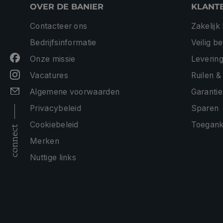
OVER DE BANIER
KLANT
Contacteer ons
Zakelijk
Bedrijfsinformatie
Veilig b
Onze missie
Levering
Vacatures
Ruilen &
Algemene voorwaarden
Garantie
Privacybeleid
Sparen
Cookiebeleid
Toeganke
connect
Merken
Nuttige links