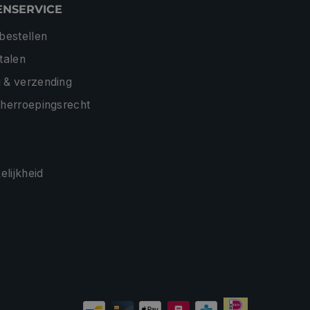
ENSERVICE
 bestellen
etalen
 & verzending
 herroepingsrecht
lijkheid