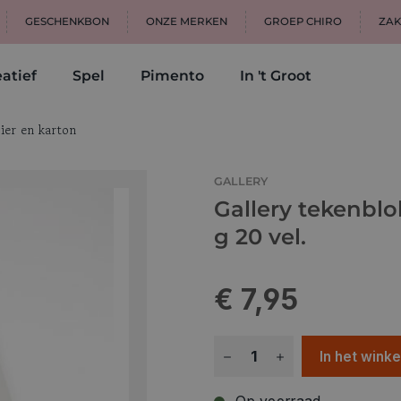
GESCHENKBON
ONZE MERKEN
GROEP CHIRO
ZAK
atief
Spel
Pimento
In 't Groot
ier en karton
GALLERY
Gallery tekenblo
g 20 vel.
€ 7,95
In het wink