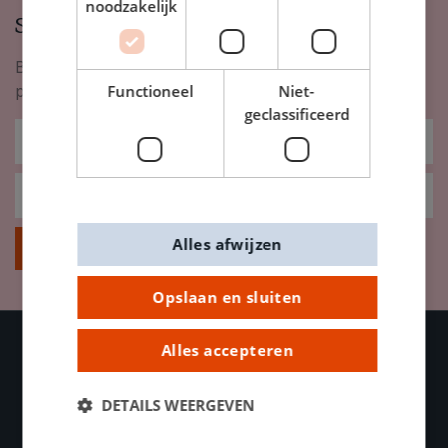
noodzakelijk
Schrijf je in op onze nieuwsbrief
Blijf op de hoogte van nieuwigheden, inspiratie,
Functioneel
Niet-
promoties en meer!
geclassificeerd
Alles afwijzen
Inschrijven
Opslaan en sluiten
Alles accepteren
OVER DE BANIER
DETAILS WEERGEVEN
Contacteer ons