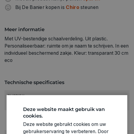
Bij De Banier kopen is
Chiro
steunen
Meer informatie
Met UV-bestendige schaalverdeling. Uit plastic.
Personaliseerbaar: ruimte om je naam te schrijven. In een
individueel beschermend zakje. Kleur: transparant 30 cm
eco
Technische specificaties
RUBRIEK:
Algemene benodigdheden
Deze website maakt gebruik van
cookies.
GEWICHT
0.021kg
Deze website gebruikt cookies om uw
gebruikerservaring te verbeteren. Door