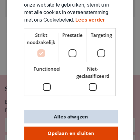
ARTIKELNUMMER
onze website te gebruiken, stemt u in
1500050
met alle cookies in overeenstemming
met ons Cookiebeleid.
Lees verder
Strikt
Prestatie
Targeting
noodzakelijk
Functioneel
Niet-
geclassificeerd
Schrijf je in op onze nieuwsbrief
Blijf op de hoogte van nieuwigheden, inspiratie,
promoties en meer!
Alles afwijzen
Opslaan en sluiten