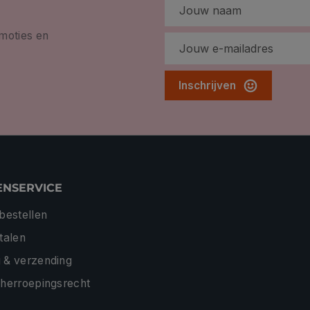
omoties en
Inschrijven
ENSERVICE
 bestellen
etalen
 & verzending
 herroepingsrecht