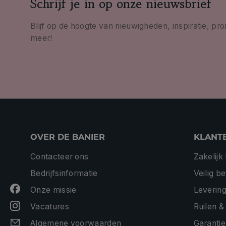
Schrijf je in op onze nieuwsbrief
Blijf op de hoogte van nieuwigheden, inspiratie, pr
meer!
OVER DE BANIER
KLANT
Contacteer ons
Zakelijk
Bedrijfsinformatie
Veilig b
Onze missie
Levering
Vacatures
Ruilen &
Algemene voorwaarden
Garantie