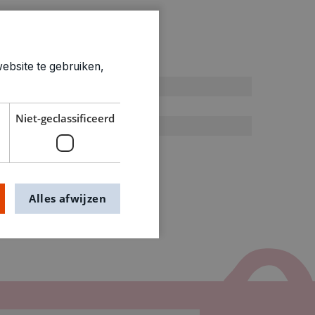
ties
ebsite te gebruiken,
Algemene benodigdheden
0.021kg
Niet-geclassificeerd
1500050
Alles afwijzen