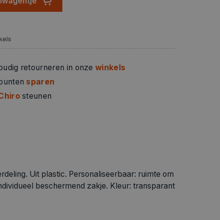
elwagentje
kels
oudig retourneren in onze
winkels
 punten
sparen
Chiro
steunen
eling. Uit plastic. Personaliseerbaar: ruimte om
 individueel beschermend zakje. Kleur: transparant