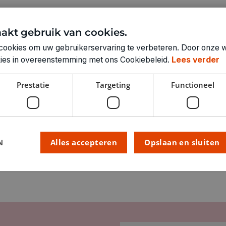
akt gebruik van cookies.
Technische specifica
cookies om uw gebruikerservaring te verbeteren. Door onze w
okies in overeenstemming met ons Cookiebeleid.
Lees verder
RUBRIEK:
GEWICHT
Prestatie
Targeting
Functioneel
ARTIKELNUMMER
N
Alles accepteren
Opslaan en sluiten