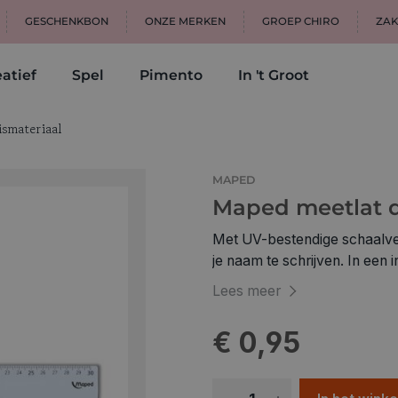
GESCHENKBON
ONZE MERKEN
GROEP CHIRO
ZAK
atief
Spel
Pimento
In 't Groot
ismateriaal
MAPED
Maped meetlat d
Met UV-bestendige schaalverd
je naam te schrijven. In een
30 cm eco
Lees meer
€ 0,95