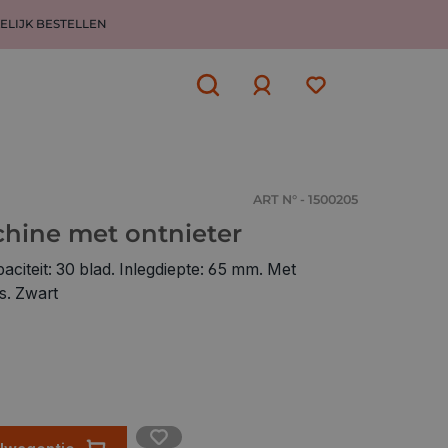
ELIJK BESTELLEN
Aanmelden
of
aanmelden
ART N° - 1500205
chine met ontnieter
aciteit: 30 blad. Inlegdiepte: 65 mm. Met
es. Zwart