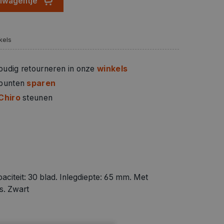
elwagentje
kels
oudig retourneren in onze
winkels
 punten
sparen
Chiro
steunen
aciteit: 30 blad. Inlegdiepte: 65 mm. Met
es. Zwart