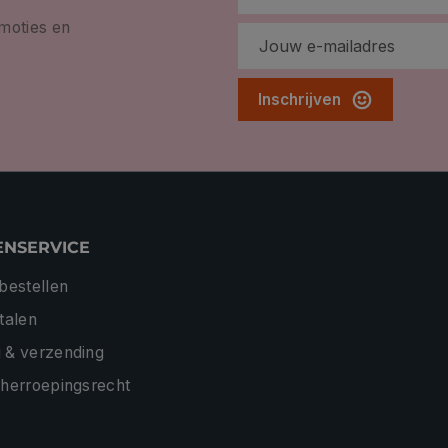
omoties en
Inschrijven
ENSERVICE
 bestellen
etalen
 & verzending
 herroepingsrecht