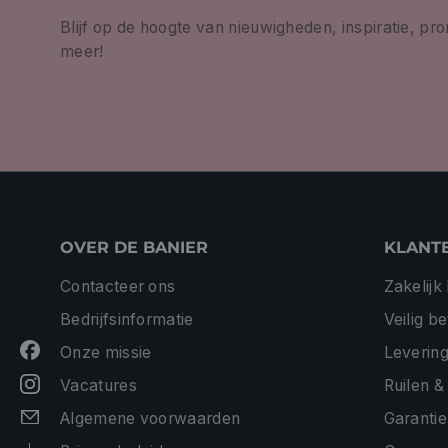
Blijf op de hoogte van nieuwigheden, inspiratie, pr
meer!
OVER DE BANIER
KLANT
Contacteer ons
Zakelijk
Bedrijfsinformatie
Veilig b
Onze missie
Levering
Vacatures
Ruilen &
Algemene voorwaarden
Garantie