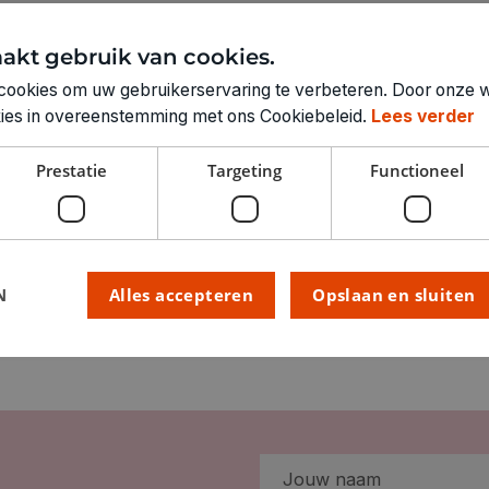
akt gebruik van cookies.
Technische specifica
cookies om uw gebruikerservaring te verbeteren. Door onze w
RUBRIEK:
okies in overeenstemming met ons Cookiebeleid.
Lees verder
GEWICHT
Prestatie
Targeting
Functioneel
ARTIKELNUMMER
N
Alles accepteren
Opslaan en sluiten