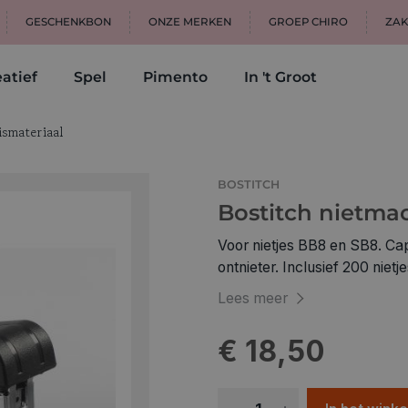
GESCHENKBON
ONZE MERKEN
GROEP CHIRO
ZAK
atief
Spel
Pimento
In 't Groot
ismateriaal
BOSTITCH
Bostitch nietma
Voor nietjes BB8 en SB8. Cap
ontnieter. Inclusief 200 nietj
Lees meer
€ 18,50