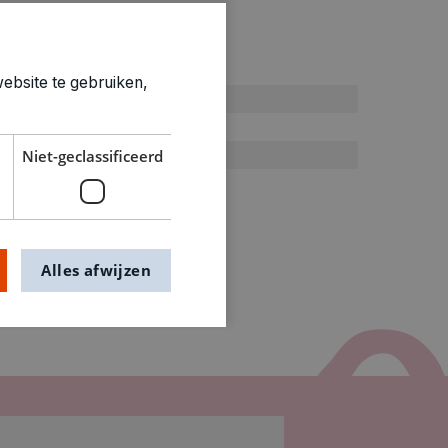
ties
ebsite te gebruiken,
Algemene benodigdheden
0.168kg
1500205
Niet-geclassificeerd
Alles afwijzen