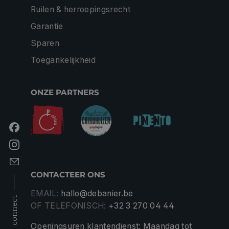
Ruilen & herroepingsrecht
Garantie
Sparen
Toegankelijkheid
ONZE PARTNERS
CONTACTEER ONS
EMAIL:
hallo@debanier.be
connect
OF TELEFONISCH:
+32 3 270 04 44
Openingsuren klantendienst: Maandag tot