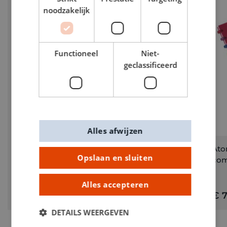
noodzakelijk
Functioneel
Niet-
geclassificeerd
Alles afwijzen
Cursusblok A4 ruit 4 x 8 mm 100 vel
Atom
Opslaan en sluiten
com
Alles accepteren
€ 1,75
€ 7
DETAILS WEERGEVEN