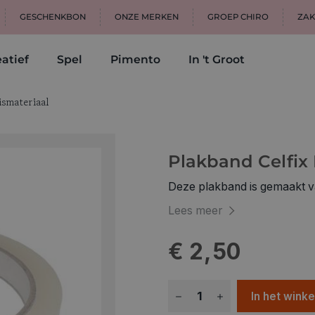
GESCHENKBON
ONZE MERKEN
GROEP CHIRO
ZAK
atief
Spel
Pimento
In 't Groot
ismateriaal
Plakband Celfix
Deze plakband is gemaakt van
Lees meer
€ 2,50
In het wink