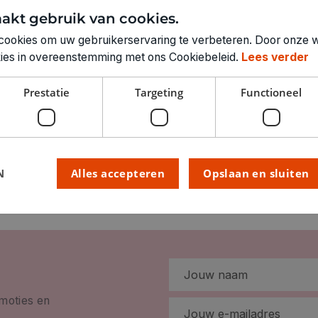
Technische specifica
akt gebruik van cookies.
RUBRIEK:
cookies om uw gebruikerservaring te verbeteren. Door onze w
GEWICHT
okies in overeenstemming met ons Cookiebeleid.
Lees verder
ARTIKELNUMMER
Prestatie
Targeting
Functioneel
N
Alles accepteren
Opslaan en sluiten
omoties en