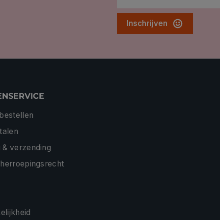
Inschrijven
ENSERVICE
 bestellen
etalen
 & verzending
 herroepingsrecht
lijkheid