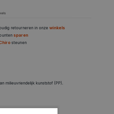
kels
oudig retourneren in onze
winkels
 punten
sparen
Chiro
steunen
 milieuvriendelijk kunststof (PP).