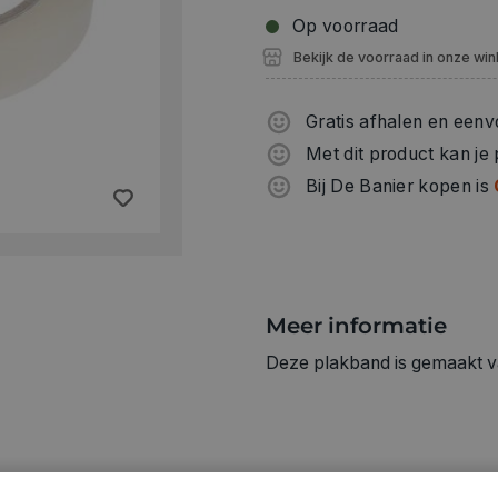
Op voorraad
Bekijk de voorraad in onze win
Gratis afhalen en eenv
Met dit product kan je
Bij De Banier kopen is
Meer informatie
Deze plakband is gemaakt van