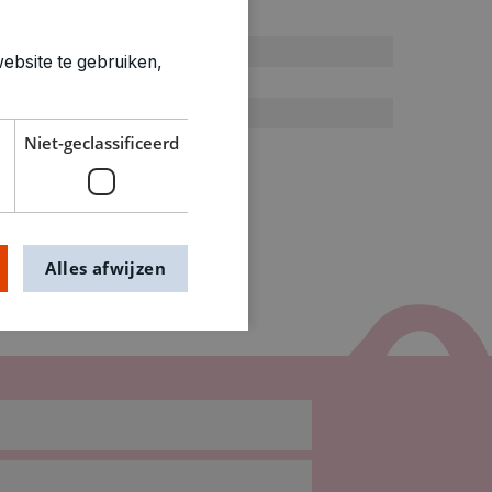
ties
Plakband
ebsite te gebruiken,
0.038kg
1500642
Niet-geclassificeerd
Alles afwijzen