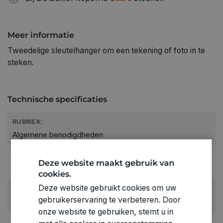
Meer informatie
Tweedelige sleutelhanger om een tekening of foto in te
steken.
Technische specificaties
RUBRIEK:
Algemene benodigdheden
GEWICHT
Deze website maakt gebruik van
0.014kg
cookies.
Deze website gebruikt cookies om uw
ARTIKELNUMMER
gebruikerservaring te verbeteren. Door
1520051
onze website te gebruiken, stemt u in