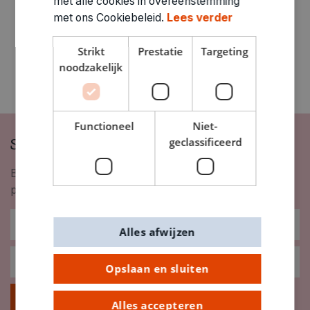
met alle cookies in overeenstemming
met ons Cookiebeleid.
Lees verder
Strikt
Prestatie
Targeting
noodzakelijk
Functioneel
Niet-
Schrijf je in op onze nieuwsbrief
geclassificeerd
Blijf op de hoogte van nieuwigheden, inspiratie,
promoties en meer!
Alles afwijzen
Opslaan en sluiten
Inschrijven
Alles accepteren