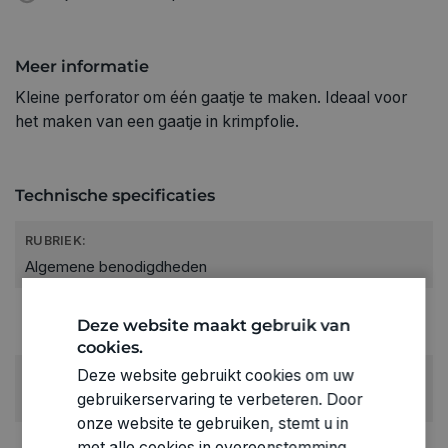
Meer informatie
Kleine perforator om één gaatje te maken. Ideaal voor
het maken van een gaatje in krimpfolie.
Technische specificaties
RUBRIEK:
Algemene benodigdheden
GEWICHT
Deze website maakt gebruik van
0.101kg
cookies.
Deze website gebruikt cookies om uw
ARTIKELNUMMER
gebruikerservaring te verbeteren. Door
1520060
onze website te gebruiken, stemt u in
met alle cookies in overeenstemming