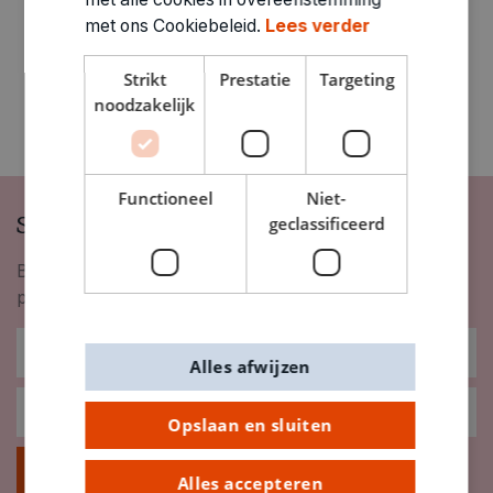
met ons Cookiebeleid.
Lees verder
Strikt
Prestatie
Targeting
noodzakelijk
Functioneel
Niet-
Schrijf je in op onze nieuwsbrief
geclassificeerd
Blijf op de hoogte van nieuwigheden, inspiratie,
promoties en meer!
Alles afwijzen
Opslaan en sluiten
Inschrijven
Alles accepteren