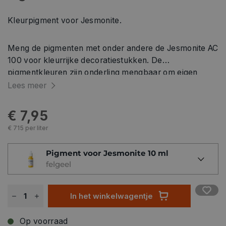
Kleurpigment voor Jesmonite.
Meng de pigmenten met onder andere de Jesmonite AC
100 voor kleurrijke decoratiestukken. De
pigmentkleuren zijn onderling mengbaar om eigen
unieke kleuren te maken.
Lees meer
€ 7,95
€ 715 per liter
Pigment voor Jesmonite 10 ml
felgeel
In het winkelwagentje
Op voorraad