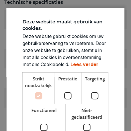
Technische specificaties
KLEUR:
Deze website maakt gebruik van
Geel
cookies.
LEVERANCIERSKLEUR:
Deze website gebruikt cookies om uw
felgeel
gebruikerservaring te verbeteren. Door
onze website te gebruiken, stemt u in
RUBRIEK:
met alle cookies in overeenstemming
Gips
met ons Cookiebeleid.
Lees verder
GEWICHT
Strikt
Prestatie
Targeting
0.025kg
noodzakelijk
ARTIKELNUMMER
1520602
Functioneel
Niet-
geclassificeerd