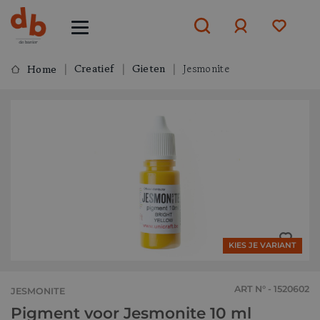
Creatief
Gieten
Jesmonite
Home
Aanmelden
of
aanmelden
KIES JE VARIANT
ART N° - 1520602
JESMONITE
Pigment voor Jesmonite 10 ml