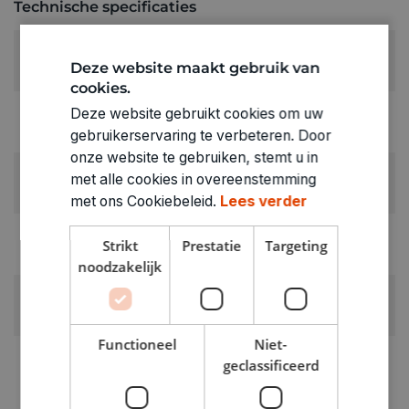
Technische specificaties
KLEUR:
Deze website maakt gebruik van
Oranje
cookies.
LEVERANCIERSKLEUR:
Deze website gebruikt cookies om uw
Oranje
gebruikerservaring te verbeteren. Door
onze website te gebruiken, stemt u in
RUBRIEK:
met alle cookies in overeenstemming
Gips
met ons Cookiebeleid.
Lees verder
GEWICHT
Strikt
Prestatie
Targeting
0.015kg
noodzakelijk
ARTIKELNUMMER
1520611
Functioneel
Niet-
geclassificeerd