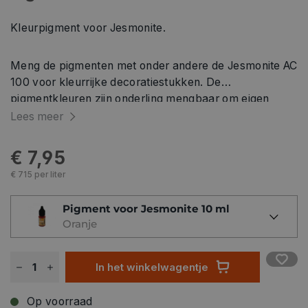
Kleurpigment voor Jesmonite.
Meng de pigmenten met onder andere de Jesmonite AC
100 voor kleurrijke decoratiestukken. De
pigmentkleuren zijn onderling mengbaar om eigen
unieke kleuren te maken.
Lees meer
€ 7,95
€ 715 per liter
Pigment voor Jesmonite 10 ml
Oranje
In het winkelwagentje
Op voorraad