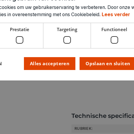
cookies om uw gebruikerservaring te verbeteren. Door onze w
okies in overeenstemming met ons Cookiebeleid.
Lees verder
240ml Jesmonite Liquid
600g Jesmonite Base
Prestatie
Targeting
Functioneel
1 pipet
2 handschoenen
2 roerstokjes
6 pigmenten 2ml
1 mal zeshoek 11,5cm
N
Alles accepteren
Opslaan en sluiten
1 mal vierkant 10cm
Technische specifica
RUBRIEK: