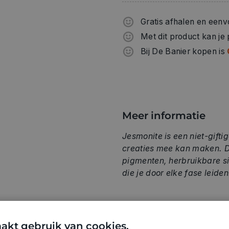
Gratis afhalen en eenv
Met dit product kan je
Bij De Banier kopen is
Meer informatie
Jesmonite is een niet-gift
creaties mee kan maken. De 
pigmenten, herbruikbare si
die je door elke fase leide
Inhoud:
akt gebruik van cookies.