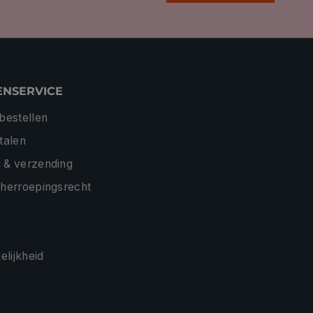
ENSERVICE
 bestellen
etalen
 & verzending
 herroepingsrecht
lijkheid