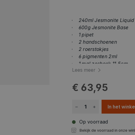
240ml Jesmonite Liquid
600g Jesmonite Base
1 pipet
2 handschoenen
2 roerstokjes
6 pigmenten 2ml
1 mal zeshoek 11,5cm
Lees meer
1 mal vierkant 10cm
€ 63,95
In het wink
Op voorraad
Bekijk de voorraad in onze win