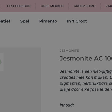
GESCHENKBON
ONZE MERKEN
GROEP CHIRO
ZAK
atief
Spel
Pimento
In 't Groot
JESMONITE
Jesmonite AC 100
Jesmonite is een niet-gift
creaties mee kan maken. De 
pigmenten, herbruikbare si
die je door elke fase leide
Inhoud: