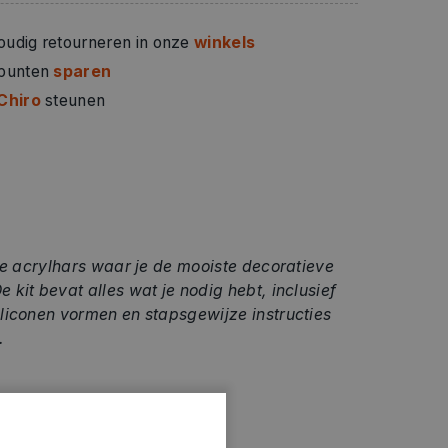
oudig retourneren in onze
winkels
 punten
sparen
Chiro
steunen
ige acrylhars waar je de mooiste decoratieve
kit bevat alles wat je nodig hebt, inclusief
liconen vormen en stapsgewijze instructies
n.