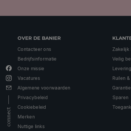
OVER DE BANIER
KLANT
Contacteer ons
Zakelijk
Bedrijfsinformatie
Veilig b
Onze missie
Levering
Vacatures
Ruilen &
Algemene voorwaarden
Garantie
Privacybeleid
Sparen
Cookiebeleid
Toeganke
connect
Merken
Nuttige links