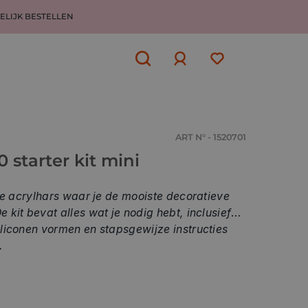
ELIJK BESTELLEN
Aanmelden
of
aanmelden
ART N° - 1520701
 starter kit mini
ige acrylhars waar je de mooiste decoratieve
kit bevat alles wat je nodig hebt, inclusief
liconen vormen en stapsgewijze instructies
n.