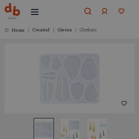
Creatief
Gieten
Giethars
Home
Aanmelden
of
aanmelden