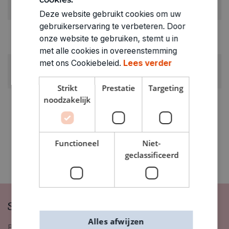
Mallen
Deze website gebruikt cookies om uw
gebruikerservaring te verbeteren. Door
GEWICHT
onze website te gebruiken, stemt u in
0.031kg
met alle cookies in overeenstemming
met ons Cookiebeleid.
Lees verder
ARTIKELNUMMER
1520864
Strikt
Prestatie
Targeting
noodzakelijk
Functioneel
Niet-
geclassificeerd
Schrijf je in op onze nieuwsbrief
Alles afwijzen
Blijf op de hoogte van nieuwigheden, inspiratie,