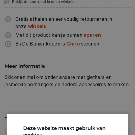
Bekijk de voorraad in onze winkels
Gratis afhalen en eenvoudig retourneren in
onze
winkels
Met dit product kan je punten
sparen
Bij De Banier kopen is
Chiro
steunen
Meer informatie
Siliconen mal om onder andere met giethars en
jesmonite oorhangers en andere accessoires te maken.
Technische specificaties
Deze website maakt gebruik van
RUBRIEK:
cookies.