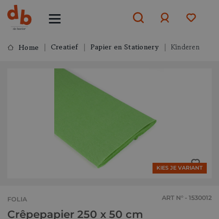
Creatief
Papier en Stationery
Kinderen
Home
Aanmelden
of
aanmelden
KIES JE VARIANT
ART N° - 1530012
FOLIA
Crêpepapier 250 x 50 cm