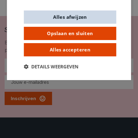
Alles afwijzen
Schrijf je in op onze nieuwsbrief
Opslaan en sluiten
Blijf op de hoogte van nieuwigheden, inspiratie,
Alles accepteren
promoties en meer!
DETAILS WEERGEVEN
Inschrijven