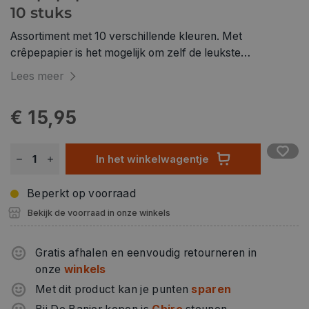
10 stuks
Assortiment met 10 verschillende kleuren. Met
crêpepapier is het mogelijk om zelf de leukste
versieringen te maken. Cêpepapier biedt tal van
Lees meer
mogelijkheden: van het knutselen van slingers of een
feestmuts tot het maken van papieren bloemen, strikjes
€ 15,95
of een krans. Laat je creativiteit de vrije loop!
In het winkelwagentje
Beperkt op voorraad
Bekijk de voorraad in onze winkels
Gratis afhalen en eenvoudig retourneren in
onze
winkels
Met dit product kan je punten
sparen