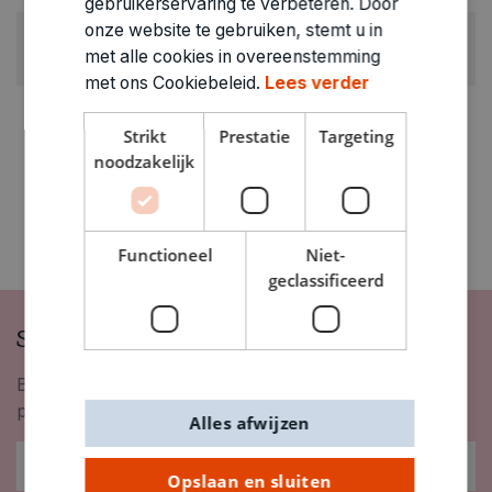
gebruikerservaring te verbeteren. Door
onze website te gebruiken, stemt u in
ARTIKELNUMMER
met alle cookies in overeenstemming
1530025
met ons Cookiebeleid.
Lees verder
Strikt
Prestatie
Targeting
noodzakelijk
Functioneel
Niet-
geclassificeerd
Schrijf je in op onze nieuwsbrief
Blijf op de hoogte van nieuwigheden, inspiratie,
promoties en meer!
Alles afwijzen
Opslaan en sluiten