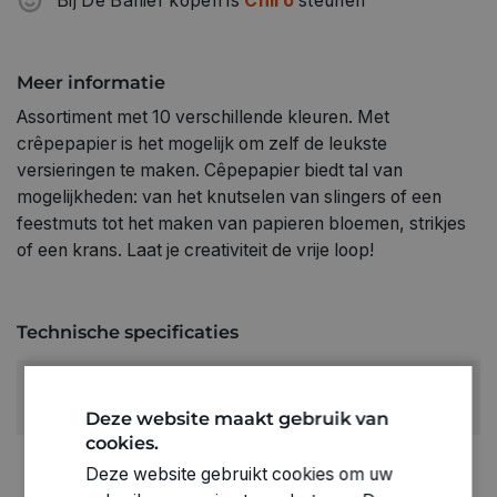
Bij De Banier kopen is
Chiro
steunen
Meer informatie
Assortiment met 10 verschillende kleuren. Met
crêpepapier is het mogelijk om zelf de leukste
versieringen te maken. Cêpepapier biedt tal van
mogelijkheden: van het knutselen van slingers of een
feestmuts tot het maken van papieren bloemen, strikjes
of een krans. Laat je creativiteit de vrije loop!
Technische specificaties
RUBRIEK:
Crepepapier
Deze website maakt gebruik van
cookies.
GEWICHT
Deze website gebruikt cookies om uw
0.444kg