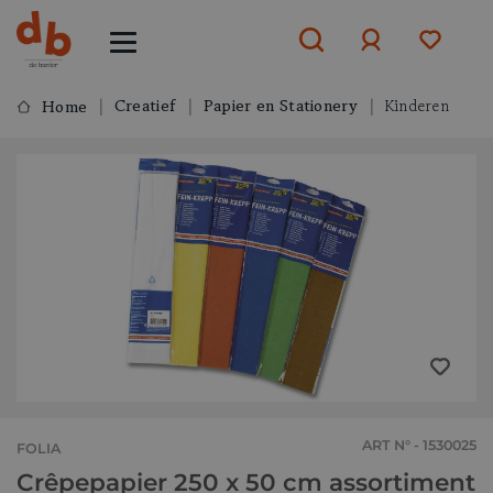
Creatief
Papier en Stationery
Kinderen
Home
Aanmelden
of
aanmelden
ART N° - 1530025
FOLIA
Crêpepapier 250 x 50 cm assortiment