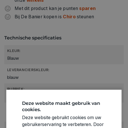
onze
winkels
Met dit product kan je punten
sparen
Bij De Banier kopen is
Chiro
steunen
Technische specificaties
KLEUR:
Blauw
LEVERANCIERSKLEUR:
blauw
RUBRIEK:
Crepepapier
Deze website maakt gebruik van
GEWICHT
cookies.
0.026kg
Deze website gebruikt cookies om uw
gebruikerservaring te verbeteren. Door
ARTIKELNUMMER