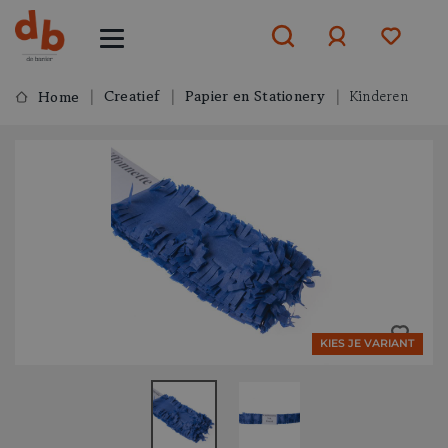
Creatief
Papier en Stationery
Kinderen
Home
Aanmelden
of
aanmelden
KIES JE VARIANT