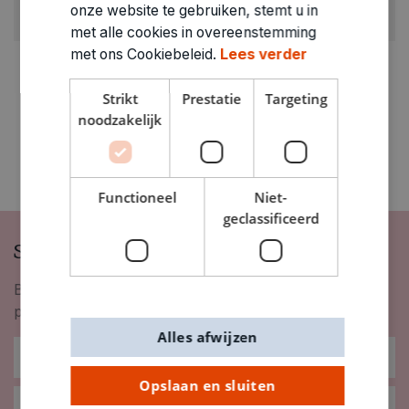
onze website te gebruiken, stemt u in
1720005
met alle cookies in overeenstemming
met ons Cookiebeleid.
Lees verder
Strikt
Prestatie
Targeting
noodzakelijk
Functioneel
Niet-
geclassificeerd
Schrijf je in op onze nieuwsbrief
Blijf op de hoogte van nieuwigheden, inspiratie,
promoties en meer!
Alles afwijzen
Opslaan en sluiten