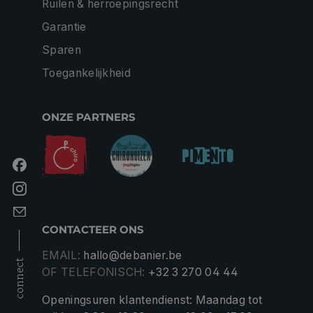
Ruilen & herroepingsrecht
Garantie
Sparen
Toegankelijkheid
ONZE PARTNERS
CONTACTEER ONS
EMAIL:
hallo@debanier.be
connect
OF TELEFONISCH:
+32 3 270 04 44
Openingsuren klantendienst: Maandag tot