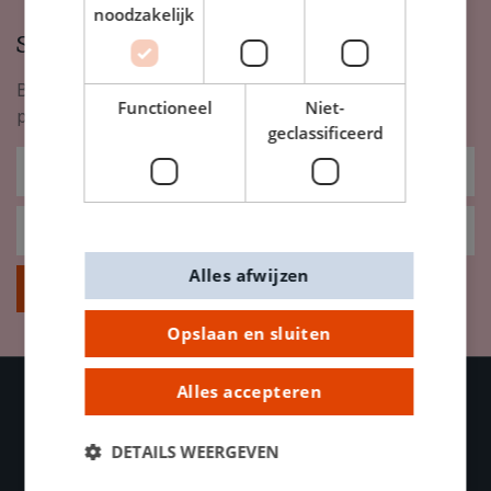
noodzakelijk
Schrijf je in op onze nieuwsbrief
Blijf op de hoogte van nieuwigheden, inspiratie,
Functioneel
Niet-
promoties en meer!
geclassificeerd
Alles afwijzen
Inschrijven
Opslaan en sluiten
Alles accepteren
OVER DE BANIER
DETAILS WEERGEVEN
Contacteer ons