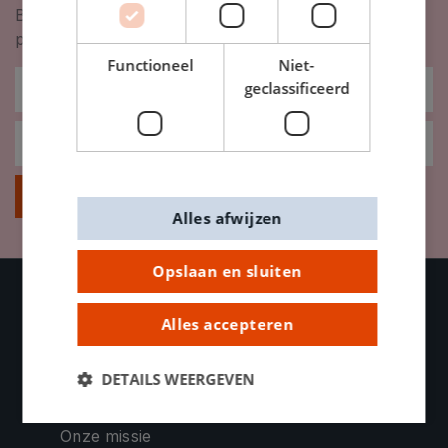
Blijf op de hoogte van nieuwigheden, inspiratie,
promoties en meer!
Functioneel
Niet-
geclassificeerd
Inschrijven
Alles afwijzen
Opslaan en sluiten
Alles accepteren
OVER DE BANIER
Contacteer ons
DETAILS WEERGEVEN
Bedrijfsinformatie
Onze missie