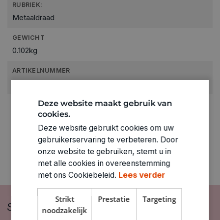
RUBRIEK:
Metaaldraad
GEWICHT
0.102kg
ARTIKELNUMMER
1860021
Deze website maakt gebruik van
cookies.
Deze website gebruikt cookies om uw
gebruikerservaring te verbeteren. Door
onze website te gebruiken, stemt u in
met alle cookies in overeenstemming
met ons Cookiebeleid.
Lees verder
Strikt
Prestatie
Targeting
Schrijf je in op onze nieuwsbrief
noodzakelijk