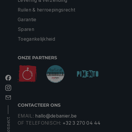
Levering & verzending
Ruilen & herroepingsrecht
Garantie
Sparen
Toegankelijkheid
ONZE PARTNERS
CONTACTEER ONS
EMAIL:
hallo@debanier.be
connect
OF TELEFONISCH:
+32 3 270 04 44