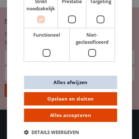
Strikt
Prestatie
Targeting
noodzakelijk
Schrijf je in op onze nieuwsbrief
Blijf op de hoogte van nieuwigheden, inspiratie,
Functioneel
Niet-
promoties en meer!
geclassificeerd
Alles afwijzen
Inschrijven
Opslaan en sluiten
Alles accepteren
DETAILS WEERGEVEN
OVER DE BANIER