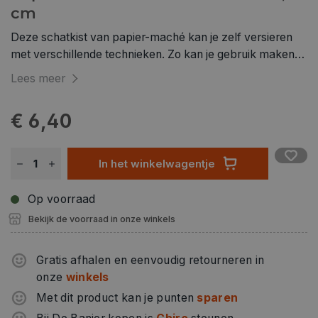
cm
Deze schatkist van papier-maché kan je zelf versieren
met verschillende technieken. Zo kan je gebruik maken
van de decoupage-techniek met servetten of decopatch
Lees meer
papier of schilder je er de mooiste ontwerpen op. Unieke
opbergdoos gegarandeerd.
€ 6,40
In het winkelwagentje
Op voorraad
Bekijk de voorraad in onze winkels
Gratis afhalen en eenvoudig retourneren in
onze
winkels
Met dit product kan je punten
sparen