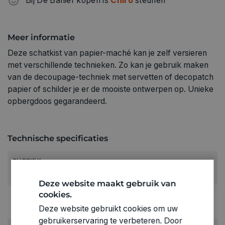
Bij De Banier kopen is
Chiro
steunen
Meer informatie
Deze schatkist van papier-maché kan je zelf versieren
met verschillende technieken. Zo kan je gebruik maken
van de decoupage-techniek met servetten of decopatch
papier of schilder je er de mooiste ontwerpen op. Unieke
opbergdoos gegarandeerd.
Technische specificaties
RUBRIEK:
Dozen en kistjes
Deze website maakt gebruik van
cookies.
GEWICHT
0.25kg
Deze website gebruikt cookies om uw
gebruikerservaring te verbeteren. Door