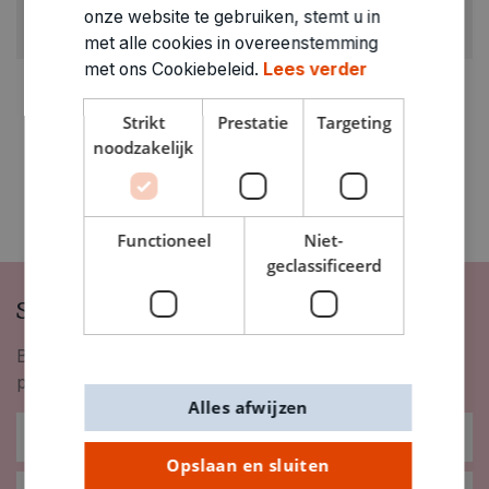
ARTIKELNUMMER
onze website te gebruiken, stemt u in
1860282
met alle cookies in overeenstemming
met ons Cookiebeleid.
Lees verder
Strikt
Prestatie
Targeting
noodzakelijk
Functioneel
Niet-
geclassificeerd
Schrijf je in op onze nieuwsbrief
Blijf op de hoogte van nieuwigheden, inspiratie,
promoties en meer!
Alles afwijzen
Opslaan en sluiten