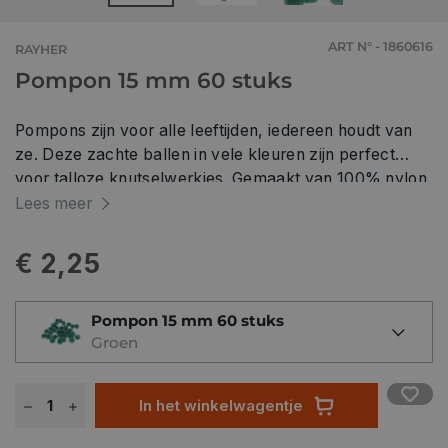
ART N° - 1860616
RAYHER
Pompon 15 mm 60 stuks
Pompons zijn voor alle leeftijden, iedereen houdt van
ze. Deze zachte ballen in vele kleuren zijn perfect
voor talloze knutselwerkjes. Gemaakt van 100% nylon.
Maak grappige dieren, geluksbrengers, kleurrijke
Lees meer
kettingen met pompons. Verkrijgbaar in verschillende
kleuren.
€ 2,25
Pompon 15 mm 60 stuks
Groen
In het winkelwagentje