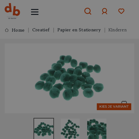
Creatief
Papier en Stationery
Kinderen
Home
Aanmelden
of
aanmelden
KIES JE VARIANT