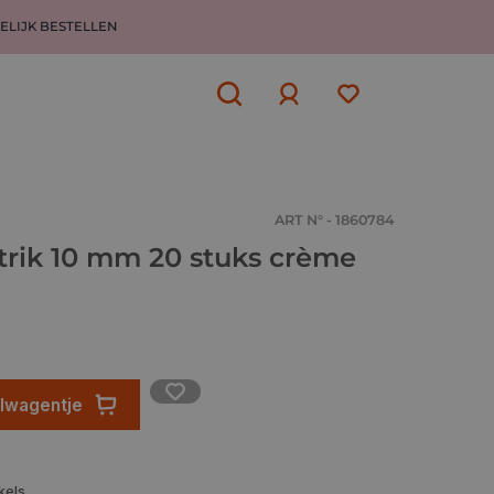
ELIJK BESTELLEN
Aanmelden
of
aanmelden
ART N° - 1860784
strik 10 mm 20 stuks crème
elwagentje
kels