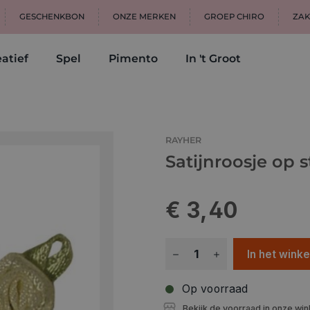
GESCHENKBON
ONZE MERKEN
GROEP CHIRO
ZAK
atief
Spel
Pimento
In 't Groot
RAYHER
Satijnroosje op 
€ 3,40
In het wink
Op voorraad
Bekijk de voorraad in onze win