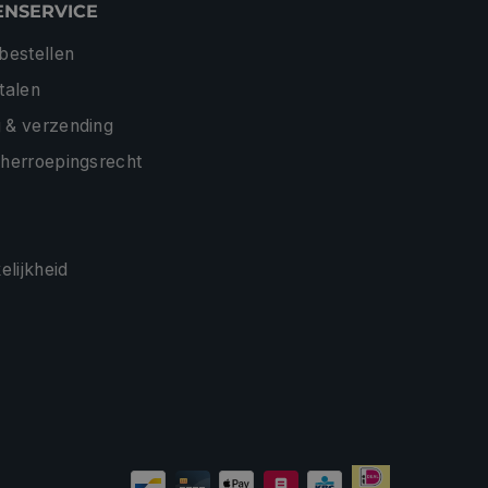
ENSERVICE
 bestellen
etalen
 & verzending
 herroepingsrecht
lijkheid