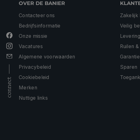
OVER DE BANIER
KLANT
Contacteer ons
Zakelijk
Bedrijfsinformatie
Veilig b
Onze missie
Levering
Vacatures
Ruilen &
Algemene voorwaarden
Garantie
Privacybeleid
Sparen
Cookiebeleid
Toeganke
connect
Merken
Nuttige links