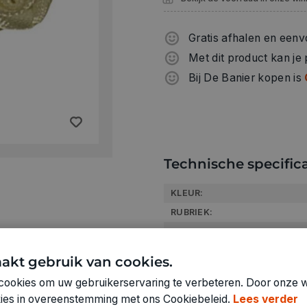
Gratis afhalen en eenv
Met dit product kan je
Bij De Banier kopen is
Technische specifica
KLEUR:
RUBRIEK:
GEWICHT
ARTIKELNUMMER
akt gebruik van cookies.
cookies om uw gebruikerservaring te verbeteren. Door onze w
okies in overeenstemming met ons Cookiebeleid.
Lees verder