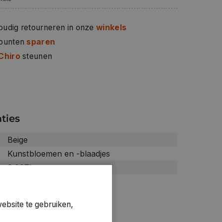
oudig retourneren in onze
winkels
 punten
sparen
Chiro
steunen
ties
Beige
Kunstbloemen en -blaadjes
0.007kg
1860784
ebsite te gebruiken,