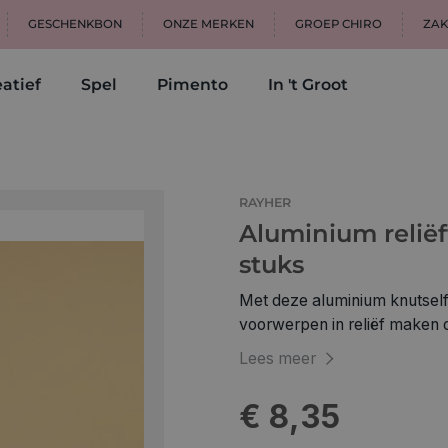
GESCHENKBON
ONZE MERKEN
GROEP CHIRO
ZAK
atief
Spel
Pimento
In 't Groot
g
RAYHER
Aluminium reliëf
stuks
Met deze aluminium knutself
voorwerpen in reliëf maken 
kijken. Inbegrepen zijn 3 fo
Lees meer
van ca. 0,15 mm. De aluminiu
geschikt voor het maken van
€ 8,35
geschenken. Om uw werk te embossen hebt u kleine embossing tools of een
embossing machine nodig. M