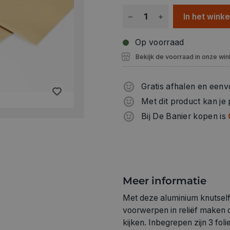
afgewerkte kunstwerken kun
In het wink
borden, kaarsen, wenskaarte
creativiteit de vrije loop en
Op voorraad
deze folie. Verkrijgbaar in go
Bekijk de voorraad in onze win
Gratis afhalen en eenv
Met dit product kan je
Bij De Banier kopen is
Meer informatie
Met deze aluminium knutself
voorwerpen in reliëf maken 
kijken. Inbegrepen zijn 3 fo