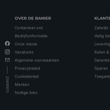
OVER DE BANIER
KLANT
Contacteer ons
Zakelijk
Bedrijfsinformatie
Veilig b
Onze missie
Levering
Vacatures
Ruilen &
Algemene voorwaarden
Garantie
Privacybeleid
Sparen
Cookiebeleid
Toeganke
connect
Merken
Nuttige links