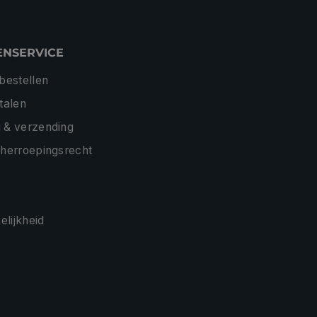
ENSERVICE
 bestellen
etalen
 & verzending
 herroepingsrecht
lijkheid