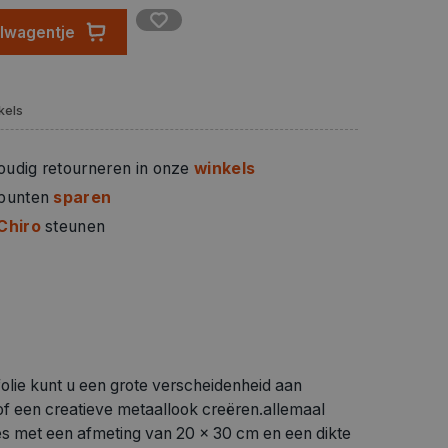
nen vervolgens worden bevestigd op houten
elwagentje
n, spieraam, karton en nog veel meer. Laat uw
 versier de meest uiteenlopende decoraties met
ud, zilver en koper kleurig.
kels
oudig retourneren in onze
winkels
 punten
sparen
Chiro
steunen
olie kunt u een grote verscheidenheid aan
of een creatieve metaallook creëren.allemaal
lies met een afmeting van 20 x 30 cm en een dikte