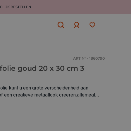
ELIJK BESTELLEN
Aanmelden
of
aanmelden
ART N° - 1860790
folie goud 20 x 30 cm 3
olie kunt u een grote verscheidenheid aan
of een creatieve metaallook creëren.allemaal
lies met een afmeting van 20 x 30 cm en een dikte
mfolie is vormvast en sterk en daarom bij uitstek
 figuren, decoraties of voor het verpakken van
aar uitknippen met een schaar kan ook. De