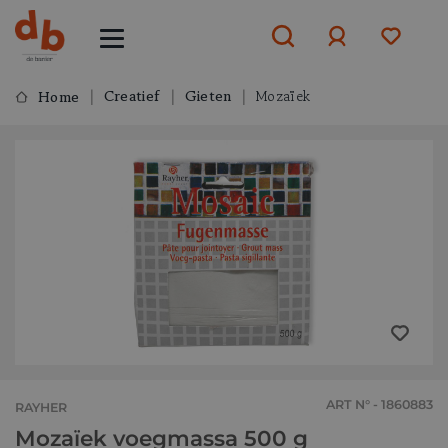
Creatief
Gieten
Mozaïek
Home
Aanmelden
of
aanmelden
ART N° - 1860883
RAYHER
Mozaïek voegmassa 500 g