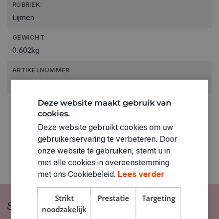
RUBRIEK:
Lijmen
GEWICHT
0.602kg
ARTIKELNUMMER
1860883
Deze website maakt gebruik van
cookies.
Deze website gebruikt cookies om uw
gebruikerservaring te verbeteren. Door
onze website te gebruiken, stemt u in
met alle cookies in overeenstemming
met ons Cookiebeleid.
Lees verder
Strikt
Prestatie
Targeting
Schrijf je in op onze nieuwsbrief
noodzakelijk