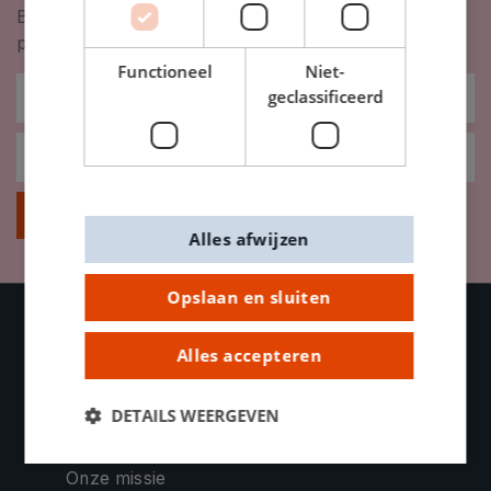
Blijf op de hoogte van nieuwigheden, inspiratie,
promoties en meer!
Functioneel
Niet-
geclassificeerd
Inschrijven
Alles afwijzen
Opslaan en sluiten
Alles accepteren
OVER DE BANIER
Contacteer ons
DETAILS WEERGEVEN
Bedrijfsinformatie
Onze missie