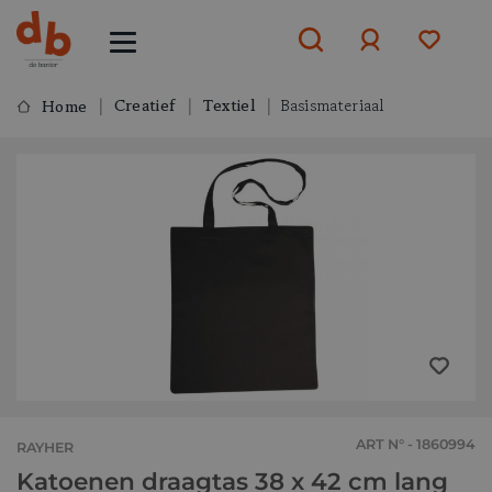
Creatief
Textiel
Basismateriaal
Home
Aanmelden
of
aanmelden
ART N° - 1860994
RAYHER
Katoenen draagtas 38 x 42 cm lang