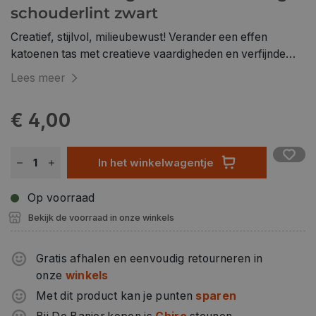
schouderlint zwart
Creatief, stijlvol, milieubewust! Verander een effen
katoenen tas met creatieve vaardigheden en verfijnde
accessoires in een modieuze winkelgenoot voor elke dag.
Lees meer
Of het nu gedecoreerd is met kleurrijke accessoires,
gesjabloneerd met verfijnde motieven, beschilderd met
€ 4,00
kleurrijke effecten of versierd met trendy
opstrijkmotieven - uw zelfgemaakte lievelingsstuk is net
zo individueel als u! Gebruik bijvoorbeeld onze Textiel
In het winkelwagentje
plus verf en textiel plus stiften voor donkere stoffen om
het meest optimale effect te verkrijgen.
Op voorraad
Bekijk de voorraad in onze winkels
Gratis afhalen en eenvoudig retourneren in
onze
winkels
Met dit product kan je punten
sparen