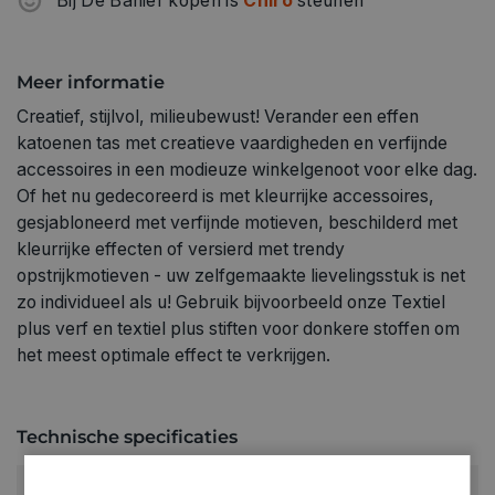
Bij De Banier kopen is
Chiro
steunen
Meer informatie
Creatief, stijlvol, milieubewust! Verander een effen
katoenen tas met creatieve vaardigheden en verfijnde
accessoires in een modieuze winkelgenoot voor elke dag.
Of het nu gedecoreerd is met kleurrijke accessoires,
gesjabloneerd met verfijnde motieven, beschilderd met
kleurrijke effecten of versierd met trendy
opstrijkmotieven - uw zelfgemaakte lievelingsstuk is net
zo individueel als u! Gebruik bijvoorbeeld onze Textiel
plus verf en textiel plus stiften voor donkere stoffen om
het meest optimale effect te verkrijgen.
Technische specificaties
KLEUR: