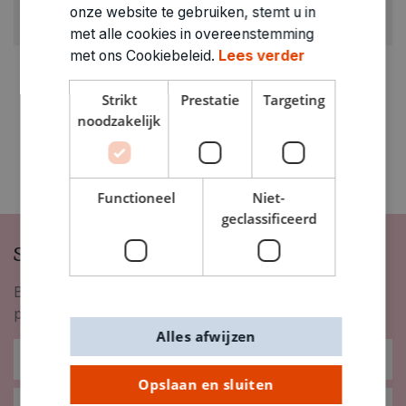
ARTIKELNUMMER
onze website te gebruiken, stemt u in
1861620
met alle cookies in overeenstemming
met ons Cookiebeleid.
Lees verder
Strikt
Prestatie
Targeting
noodzakelijk
Functioneel
Niet-
geclassificeerd
Schrijf je in op onze nieuwsbrief
Blijf op de hoogte van nieuwigheden, inspiratie,
promoties en meer!
Alles afwijzen
Opslaan en sluiten