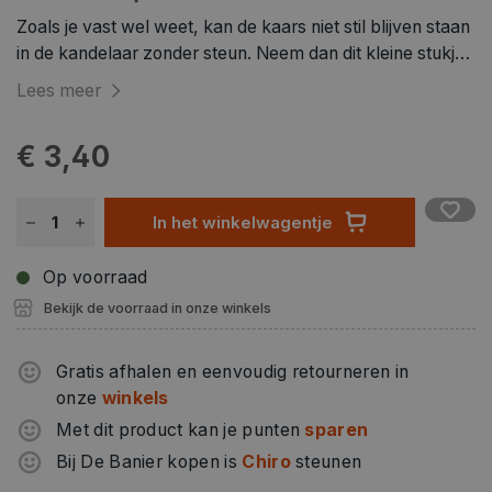
Zoals je vast wel weet, kan de kaars niet stil blijven staan ​​
in de kandelaar zonder steun. Neem dan dit kleine stukje
kleefwas en de kaars zal recht en stabiel staan.
Lees meer
Kleefwas is ook ideaal voor het verlijmen van
wasornamenten op glas, kunststof of andere
€ 3,40
oppervlakken.
In het winkelwagentje
Op voorraad
Bekijk de voorraad in onze winkels
Gratis afhalen en eenvoudig retourneren in
onze
winkels
Met dit product kan je punten
sparen
Bij De Banier kopen is
Chiro
steunen