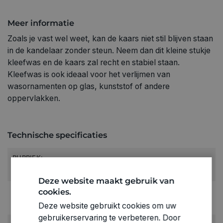
Meer informatie
Zoals je vast wel weet, kan de kaars niet stil blijven staan ​​
in de kandelaar zonder steun. Neem dan dit kleine stukje
kleefwas en de kaars zal recht en stabiel staan.
Kleefwas is ook ideaal voor het verlijmen van
wasornamenten op glas, kunststof of andere
oppervlakken.
Technische specificaties
RUBRIEK:
Lijmen
Deze website maakt gebruik van
cookies.
GEWICHT
0.011kg
Deze website gebruikt cookies om uw
gebruikerservaring te verbeteren. Door