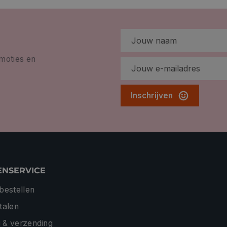
omoties en
Inschrijven
ENSERVICE
 bestellen
etalen
 & verzending