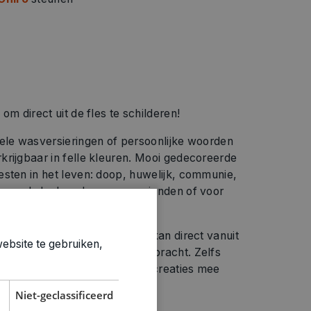
om direct uit de fles te schilderen!
uele wasversieringen of persoonlijke woorden
krijgbaar in felle kleuren. Mooi gedecoreerde
esten in het leven: doop, huwelijk, communie,
oon als leuk cadeau, voor vrienden of voor
oeibare was op waterbasis en kan direct vanuit
ebsite te gebruiken,
ngeverfde kaars worden aangebracht. Zelfs
handomdraai bijzondere kaarscreaties mee
 ​​hoe gemakkelijk het is.
Niet-geclassificeerd