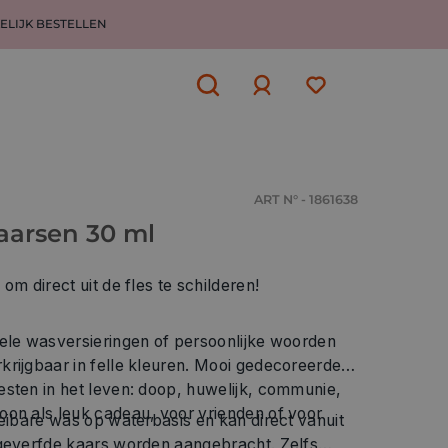
ELIJK BESTELLEN
Aanmelden
of
aanmelden
ART N° - 1861638
aarsen 30 ml
om direct uit de fles te schilderen!
uele wasversieringen of persoonlijke woorden
krijgbaar in felle kleuren. Mooi gedecoreerde
esten in het leven: doop, huwelijk, communie,
oon als leuk cadeau, voor vrienden of voor
e was op waterbasis en kan direct vanuit
kaars worden aangebracht. Zelfs