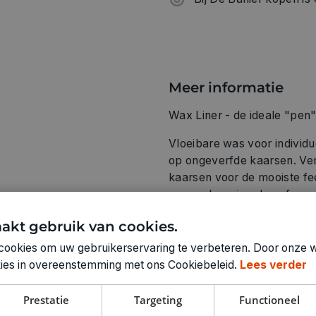
Meer informatie
Wax Liner - de ideale "pen" 
Vloeibare was voor individ
op ongeverfde kaarsen. Ver
kaarsen voor de mooiste fe
vormsel, verjaardag of gew
jezelf.
akt gebruik van cookies.
De wax liner bestaat uit vl
cookies om uw gebruikerservaring te verbeteren. Door onze w
het handige flesje op de o
okies in overeenstemming met ons Cookiebeleid.
Lees verder
kinderen kunnen er in een 
maken! U zult versteld staan
Prestatie
Targeting
Functioneel