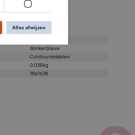
ties
Alles afwijzen
Blauw
donkerblauw
Contourmiddelen
0.038kg
1861638