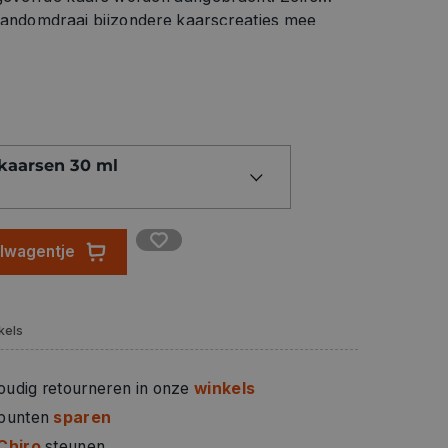
ai bijzondere kaarscreaties mee
 ​​hoe gemakkelijk het is.
 kaarsen 30 ml
elwagentje
kels
oudig retourneren in onze
winkels
 punten
sparen
Chiro
steunen