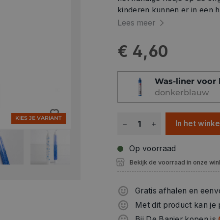
kinderen kunnen er in een handomdra
maken! U zult versteld staan
Lees meer
€ 4,60
Was-liner voor
donkerblauw
KIES JE VARIANT
In het wink
Op voorraad
Bekijk de voorraad in onze win
Gratis afhalen en eenv
Met dit product kan je
Bij De Banier kopen is