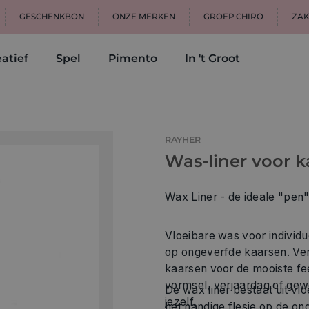
GESCHENKBON
ONZE MERKEN
GROEP CHIRO
ZAK
atief
Spel
Pimento
In 't Groot
RAYHER
Was-liner voor k
Wax Liner - de ideale "pen" 
Vloeibare was voor individ
op ongeverfde kaarsen. Ver
kaarsen voor de mooiste fe
vormsel, verjaardag of gew
De wax liner bestaat uit vloeibar
jezelf.
het handige flesje op de ongeverfde 