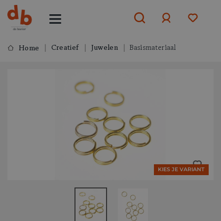
Creatief
Juwelen
Basismateriaal
Home
Aanmelden
of
aanmelden
KIES JE VARIANT