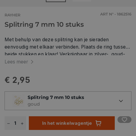
ART N° - 1862516
RAYHER
Splitring 7 mm 10 stuks
Met behulp van deze splitring kan je sieraden
eenvoudig met elkaar verbinden. Plaats de ring tussen
beide stukken en klaar! Verkrijgbaar in zilver-, goud-
en rosékleurig.
Lees meer
€ 2,95
Splitring 7 mm 10 stuks
goud
In het winkelwagentje