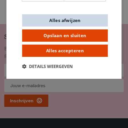
Alles afwijzen
Schrijf je in op onze nieuwsbrief
Opslaan en sluiten
Blijf op de hoogte van nieuwigheden, inspiratie,
Alles accepteren
promoties en meer!
DETAILS WEERGEVEN
Inschrijven