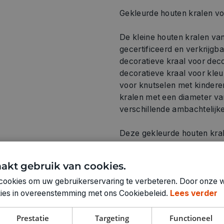
Gekleurde houten kralen voo
De kleine houten kralen van
gecertificeerd en verkrijgb
decoratieve kraal voor dec
decoratieve kraal voor kleur
voor knutselen met kinderen
kralen met een diameter v
verschillende ambachtelijk
Deze gekleurde houten kral
rijggat met een diameter v
FSC-certificering garandee
akt gebruik van cookies.
bosbouw.
cookies om uw gebruikerservaring te verbeteren. Door onze w
okies in overeenstemming met ons Cookiebeleid.
Lees verder
De houten kralen zijn spe
uitstekend gebruikt worden
voor baby's en peuters.
Prestatie
Targeting
Functioneel