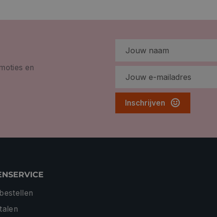
omoties en
Inschrijven
ENSERVICE
 bestellen
etalen