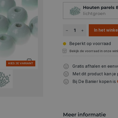
kralen met een diameter v
Houten parels 
verschillende ambachtelijk
lichtgroen
Deze gekleurde houten kral
rijggat met een diameter v
In het wink
FSC-certificering garandee
bosbouw.
Beperkt op voorraad
Bekijk de voorraad in onze win
De houten kralen zijn spe
uitstekend gebruikt worden
KIES JE VARIANT
voor baby's en peuters.
Gratis afhalen en eenv
Met dit product kan je
Bij De Banier kopen is
Meer informatie