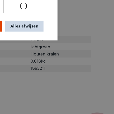
Alles afwijzen
ties
Groen
lichtgroen
Houten kralen
0.018kg
1863211