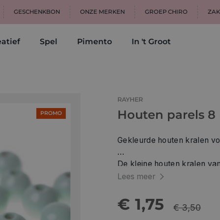
GESCHENKBON
ONZE MERKEN
GROEP CHIRO
ZAK
atief
Spel
Pimento
In 't Groot
RAYHER
Houten parels 8
PROMO
Gekleurde houten kralen voo
De kleine houten kralen van
gecertificeerd en verkrijgbaar in ve
Lees meer
decoratieve kraal voor dec
decoratieve kraal voor kleur
€ 1,75
€ 3,50
voor knutselen met kinderen