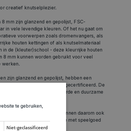
r creatief knutselplezier.
 8 mm zijn glanzend en gepolijst, FSC-
aar in vele levendige kleuren. Of het nu gaat om
oratieve voorwerpen zoals dromenvangers, als
rijke houten kettingen of als knutselmateriaal
 in de (kleuter)school - deze kleurrijke houten
an 8 mm kunnen worden gebruikt voor veel
e werken.
en zijn glanzend en gepolijst, hebben een
an ca. 2 mm en zijn 100% FSC gecertificeerd. De
rt een productie uit verantwoorde en duurzame
ebsite te gebruiken,
eksel- en zweetbestendig en kunnen daarom ook
 voor sieraden of in combinatie met speelgoed
Niet-geclassificeerd