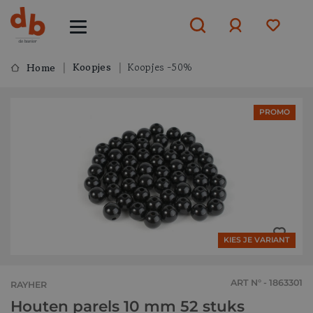
Koopjes
Koopjes -50%
Home
Aanmelden
PROMO
of
aanmelden
KIES JE VARIANT
ART N° - 1863301
RAYHER
Houten parels 10 mm 52 stuks