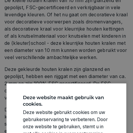
De kleine houten kralen van 10 mm zijn glanzend en
gepolijst, FSC-gecertificeerd en verkrijgbaar in vele
levendige kleuren. Of het nu gaat om decoratieve kraal
voor decoratieve voorwerpen zoals dromenvangers,
als decoratieve kraal voor kleurrijke houten kettingen
of als knutselmateriaal voor knutselen met kinderen in
de (kleuter)school - deze kleurrijke houten kralen met
een diameter van 10 mm kunnen worden gebruikt voor
veel verschillende ambachtelijke werken.
Deze gekleurde houten kralen zijn glanzend en
gepolijst, hebben een rijggat met een diameter van ca.
2 mm en zijn 100% FSC gecertificeerd. De FSC-
certificering garandeert een productie uit
Deze website maakt gebruik van
verantwoorde en duurzame bosbouw.
cookies.
De houten kralen zijn speeksel- en zweetbestendig en
Deze website gebruikt cookies om uw
kunnen daarom ook uitstekend gebruikt worden voor
gebruikerservaring te verbeteren. Door
sieraden of in combinatie met speelgoed voor baby's
onze website te gebruiken, stemt u in
en peuters.