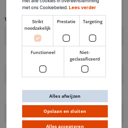
met alle cookies in overeenstemming
met ons Cookiebeleid.
Lees verder
Technische specificaties
Strikt
Prestatie
Targeting
noodzakelijk
KLEUR:
Zwart
LEVERANCIERSKLEUR:
Functioneel
Niet-
zwart
geclassificeerd
RUBRIEK:
Houten kralen
GEWICHT
Alles afwijzen
0.02kg
ARTIKELNUMMER
Opslaan en sluiten
1863301
Alles accepteren