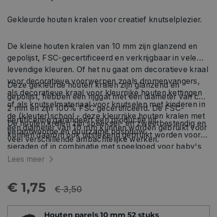
Gekleurde houten kralen voor creatief knutselplezier.
De kleine houten kralen van 10 mm zijn glanzend en
gepolijst, FSC-gecertificeerd en verkrijgbaar in vele
levendige kleuren. Of het nu gaat om decoratieve kraal
voor decoratieve voorwerpen zoals dromenvangers,
Deze gekleurde houten kralen zijn glanzend en
als decoratieve kraal voor kleurrijke houten kettingen
gepolijst, hebben een rijggat met een diameter van ca.
of als knutselmateriaal voor knutselen met kinderen in
2 mm en zijn 100% FSC gecertificeerd. De FSC-
de (kleuter)school - deze kleurrijke houten kralen met
certificering garandeert een productie uit
De houten kralen zijn speeksel- en zweetbestendig en
een diameter van 10 mm kunnen worden gebruikt voor
verantwoorde en duurzame bosbouw.
kunnen daarom ook uitstekend gebruikt worden voor
veel verschillende ambachtelijke werken.
sieraden of in combinatie met speelgoed voor baby's
en peuters.
Lees meer
€ 1,75
€ 3,50
Houten parels 10 mm 52 stuks