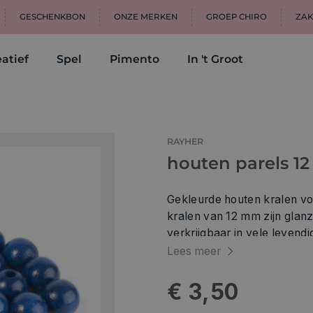
GESCHENKBON
ONZE MERKEN
GROEP CHIRO
ZAK
atief
Spel
Pimento
In 't Groot
RAYHER
houten parels 1
Gekleurde houten kralen voo
kralen van 12 mm zijn glanz
verkrijgbaar in vele levend
voor decoratieve voorwerpe
Lees meer
voor kleurrijke houten kett
kinderen in de (kleuter)sch
€ 3,50
diameter van 12 mm kunnen 