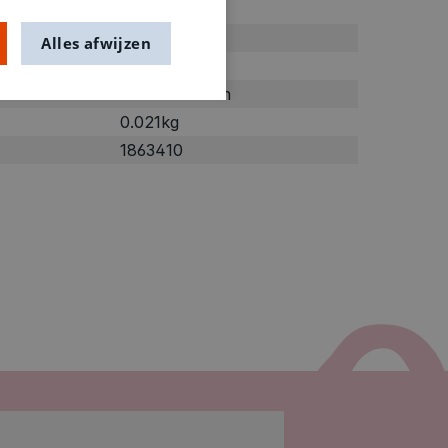
Blauw
Alles afwijzen
donkerblauw
Houten kralen
0.021kg
1863410