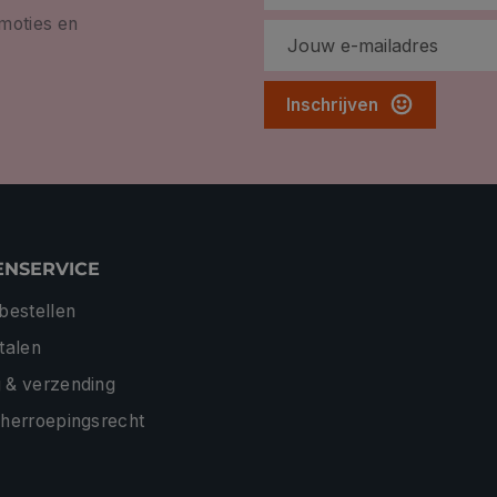
omoties en
Inschrijven
ENSERVICE
 bestellen
etalen
 & verzending
 herroepingsrecht