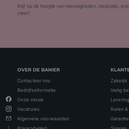
Blijf op de hoogte van nieuwigheden, inspiratie, pr
meer!
OVER DE BANIER
KLANT
Contacteer ons
Zakelijk
Bedrijfsinformatie
Veilig b
Onze missie
Levering
Vacatures
Ruilen &
Algemene voorwaarden
Garantie
Privacybeleid
Sparen