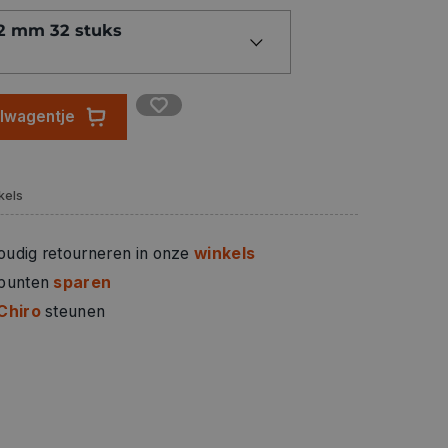
 gekleurde houten kralen zijn glanzend en
12 mm 32 stuks
at met een diameter van ca. 2 mm en zijn 100%
certificering garandeert een productie uit
bosbouw. De houten kralen zijn speeksel- en
daarom ook uitstekend gebruikt worden voor
elwagentje
met speelgoed voor baby's en peuters.
kels
oudig retourneren in onze
winkels
 punten
sparen
Chiro
steunen