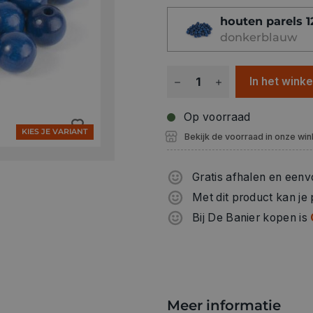
ambachtelijke werken. Deze
houten parels 
gepolijst, hebben een rijgg
donkerblauw
FSC gecertificeerd. De FSC-
verantwoorde en duurzame 
zweetbestendig en kunnen 
In het wink
sieraden of in combinatie 
Op voorraad
KIES JE VARIANT
Bekijk de voorraad in onze win
Gratis afhalen en eenv
Met dit product kan je
Bij De Banier kopen is
Meer informatie