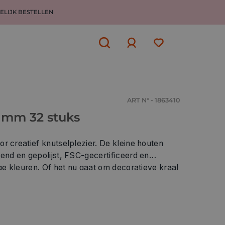
ELIJK BESTELLEN
Aanmelden
of
aanmelden
ART N° - 1863410
2 mm 32 stuks
r creatief knutselplezier. De kleine houten
end en gepolijst, FSC-gecertificeerd en
ige kleuren. Of het nu gaat om decoratieve kraal
n zoals dromenvangers, als decoratieve kraal
ingen of als knutselmateriaal voor knutselen met
ool - deze kleurrijke houten kralen met een
worden gebruikt voor veel verschillende