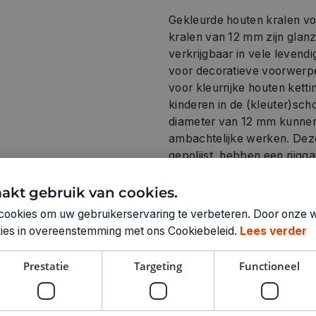
Gekleurde houten kralen voo
kralen van 12 mm zijn glanz
verkrijgbaar in vele levend
voor decoratieve voorwerpe
voor kleurrijke houten kett
kinderen in de (kleuter)sch
diameter van 12 mm kunnen 
ambachtelijke werken. Deze
gepolijst, hebben een rijgg
FSC gecertificeerd. De FSC-
verantwoorde en duurzame 
akt gebruik van cookies.
zweetbestendig en kunnen 
cookies om uw gebruikerservaring te verbeteren. Door onze w
sieraden of in combinatie 
okies in overeenstemming met ons Cookiebeleid.
Lees verder
Prestatie
Targeting
Functioneel
Technische specifica