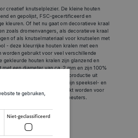
r creatief knutselplezier. De kleine houten
end en gepolijst, FSC-gecertificeerd en
ige kleuren. Of het nu gaat om decoratieve kraal
n zoals dromenvangers, als decoratieve kraal
ingen of als knutselmateriaal voor knutselen met
ool - deze kleurrijke houten kralen met een
worden gebruikt voor veel verschillende
 gekleurde houten kralen zijn glanzend en
at met een diameter van ca. 2 mm en zijn 100%
certificering garandeert een productie uit
bosbouw. De houten kralen zijn speeksel- en
daarom ook uitstekend gebruikt worden voor
ebsite te gebruiken,
met speelgoed voor baby's en peuters.
Niet-geclassificeerd
ties