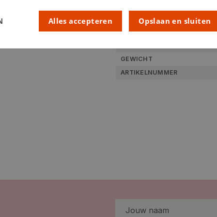
KLEUR:
N
Alles accepteren
Opslaan en sluiten
LEVERANCIERSKLEUR:
RUBRIEK:
GEWICHT
ARTIKELNUMMER