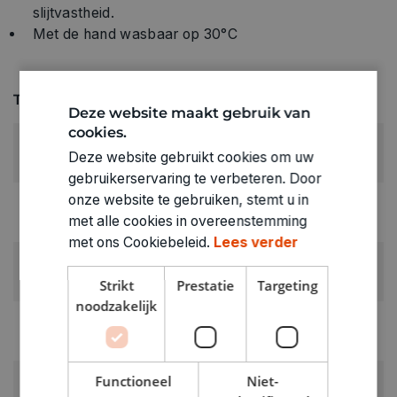
slijtvastheid.
Met de hand wasbaar op 30°C
Technische specificaties
Deze website maakt gebruik van
cookies.
KLEUR:
Deze website gebruikt cookies om uw
Zilver
gebruikerservaring te verbeteren. Door
onze website te gebruiken, stemt u in
LEVERANCIERSKLEUR:
met alle cookies in overeenstemming
Zilvergrijs
met ons Cookiebeleid.
Lees verder
RUBRIEK:
Andere kralen
Strikt
Prestatie
Targeting
noodzakelijk
GEWICHT
0.013kg
ARTIKELNUMMER
Functioneel
Niet-