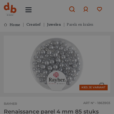
Creatief
Juwelen
Parels en kralen
Home
Aanmelden
of
aanmelden
KIES JE VARIANT
ART N° - 1863903
RAYHER
Renaissance parel 4 mm 85 stuks