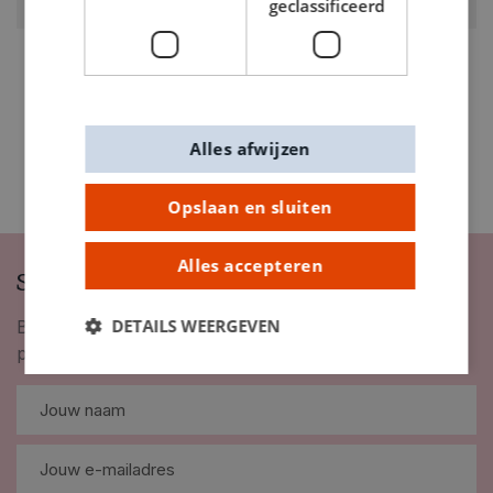
geclassificeerd
1863903
Alles afwijzen
Opslaan en sluiten
Alles accepteren
Schrijf je in op onze nieuwsbrief
DETAILS WEERGEVEN
Blijf op de hoogte van nieuwigheden, inspiratie,
promoties en meer!