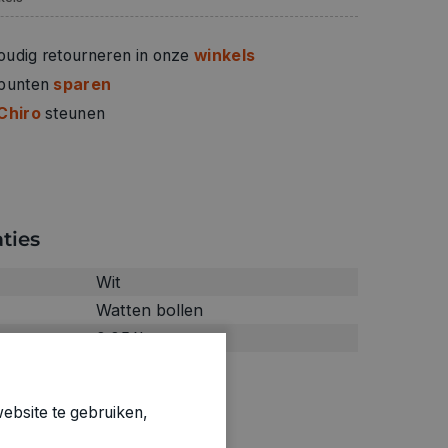
oudig retourneren in onze
winkels
 punten
sparen
Chiro
steunen
ties
Wit
Watten bollen
0.056kg
1864725
ebsite te gebruiken,