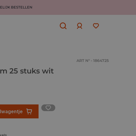
ELIJK BESTELLEN
Aanmelden
of
aanmelden
ART N° - 1864725
m 25 stuks wit
elwagentje
kels