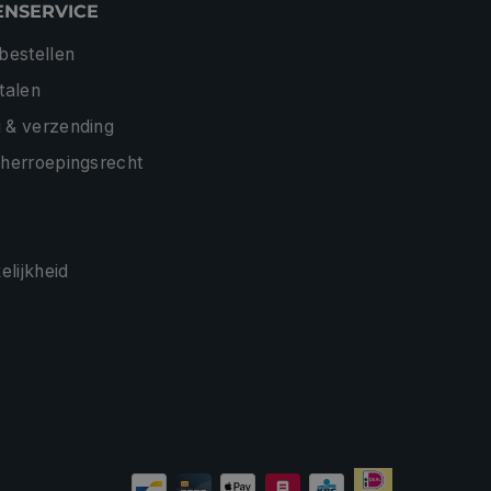
ENSERVICE
 bestellen
etalen
 & verzending
 herroepingsrecht
lijkheid