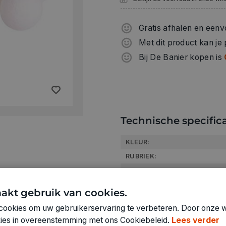
Gratis afhalen en eenv
Met dit product kan je
Bij De Banier kopen is
Technische specifica
KLEUR:
RUBRIEK:
GEWICHT
ARTIKELNUMMER
akt gebruik van cookies.
cookies om uw gebruikerservaring te verbeteren. Door onze w
okies in overeenstemming met ons Cookiebeleid.
Lees verder