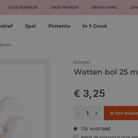
GESCHENKBON
ONZE MERKEN
GROEP CHIRO
ZAK
atief
Spel
Pimento
In 't Groot
deren
RAYHER
Watten bol 25 m
€ 3,25
In het wink
Op voorraad
Bekijk de voorraad in onze win