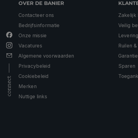
OVER DE BANIER
KLANT
Contacteer ons
Zakelijk
Bedrijfsinformatie
Veilig b
Onze missie
Levering
Vacatures
Ruilen &
Algemene voorwaarden
Garantie
Privacybeleid
Sparen
Cookiebeleid
Toeganke
connect
Merken
Nuttige links