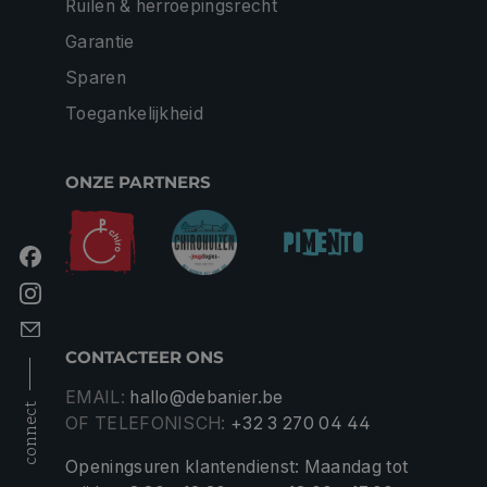
Ruilen & herroepingsrecht
Garantie
Sparen
Toegankelijkheid
ONZE PARTNERS
CONTACTEER ONS
EMAIL:
hallo@debanier.be
connect
OF TELEFONISCH:
+32 3 270 04 44
Openingsuren klantendienst: Maandag tot