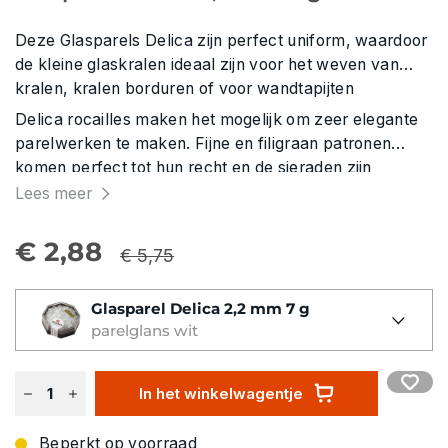
Deze Glasparels Delica zijn perfect uniform, waardoor
de kleine glaskralen ideaal zijn voor het weven van
kralen, kralen borduren of voor wandtapijten
Delica rocailles maken het mogelijk om zeer elegante
parelwerken te maken. Fijne en filigraan patronen
komen perfect tot hun recht en de sieraden zijn
buitengewoon elegant.
Lees meer
€ 2,88
€ 5,75
Glasparel Delica 2,2 mm 7 g
parelglans wit
In het winkelwagentje
Beperkt op voorraad