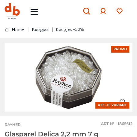
Koopjes
Koopjes -50%
Home
Aanmelden
PROMO
of
aanmelden
KIES JE VARIANT
ART N° - 1865612
RAYHER
Glasparel Delica 2,2 mm 7 g