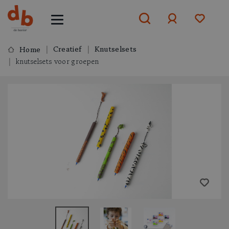
Creatief
Knutselsets
Home
knutselsets voor groepen
Aanmelden
of
aanmelden