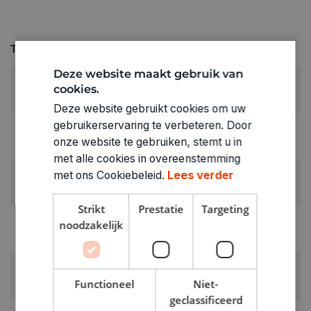
Technische specificaties
Deze website maakt gebruik van
AANTAL KNUTSELMOMENTEN:
cookies.
Werk je in 1 knutselmoment af
Deze website gebruikt cookies om uw
gebruikerservaring te verbeteren. Door
LEEFTIJD VANAF:
onze website te gebruiken, stemt u in
6+
met alle cookies in overeenstemming
RUBRIEK:
met ons Cookiebeleid.
Lees verder
Creapakketten
Strikt
Prestatie
Targeting
GEWICHT
noodzakelijk
0.712kg
ARTIKELNUMMER
Functioneel
Niet-
2051207
geclassificeerd