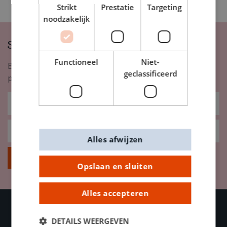
Strikt
Prestatie
Targeting
noodzakelijk
Schrijf je in op onze nieuwsbrief
Functioneel
Niet-
Blijf op de hoogte van nieuwigheden, inspiratie,
geclassificeerd
promoties en meer!
Alles afwijzen
Inschrijven
Opslaan en sluiten
Alles accepteren
DETAILS WEERGEVEN