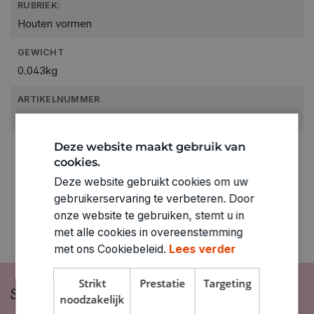
RUBRIEK:
Houten vormen
GEWICHT
0.043kg
ARTIKELNUMMER
2330427
Deze website maakt gebruik van
cookies.
Deze website gebruikt cookies om uw
gebruikerservaring te verbeteren. Door
onze website te gebruiken, stemt u in
met alle cookies in overeenstemming
met ons Cookiebeleid.
Lees verder
Strikt
Prestatie
Targeting
Schrijf je in op onze nieuwsbrief
noodzakelijk