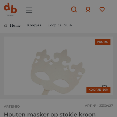
Koopjes
Koopjes -50%
Home
Aanmelden
PROMO
of
aanmelden
KOOPJE -50%
ART N° - 2330427
ARTEMIO
Houten masker op stokje kroon