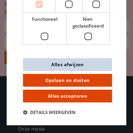
Blijf op de hoogte van nieuwigheden, inspiratie,
promoties en meer!
Functioneel
Niet-
geclassificeerd
Inschrijven
Alles afwijzen
Opslaan en sluiten
Alles accepteren
OVER DE BANIER
Contacteer ons
DETAILS WEERGEVEN
Bedrijfsinformatie
Onze missie