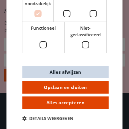
noodzakelijk
Schrijf je in op onze nieuwsbrief
Blijf op de hoogte van nieuwigheden, inspiratie,
Functioneel
Niet-
promoties en meer!
geclassificeerd
Alles afwijzen
Inschrijven
Opslaan en sluiten
Alles accepteren
OVER DE BANIER
DETAILS WEERGEVEN
Contacteer ons