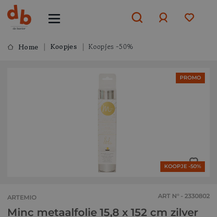
Koopjes
Koopjes -50%
Home
Aanmelden
PROMO
of
aanmelden
KOOPJE -50%
ART N° - 2330802
ARTEMIO
Minc metaalfolie 15,8 x 152 cm zilver