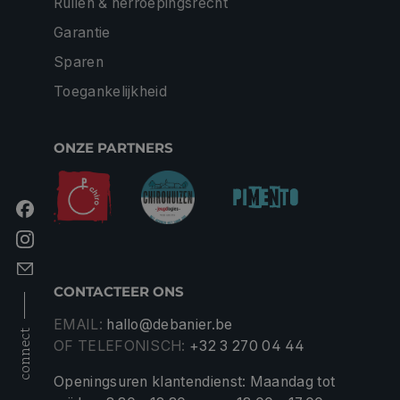
Ruilen & herroepingsrecht
Garantie
Sparen
Toegankelijkheid
ONZE PARTNERS
CONTACTEER ONS
EMAIL:
hallo@debanier.be
connect
OF TELEFONISCH:
+32 3 270 04 44
Openingsuren klantendienst: Maandag tot