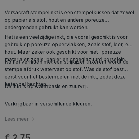
Versacraft stempelinkt is een stempelkussen dat zowel
op papier als stof, hout en andere poreuze
ondergronden gebruikt kan worden.
Het is een veelzijdige inkt, die vooral geschikt is voor
gebruik op poreuze oppervlakken, zoals stof, leer, en
hout. Maar zeker ook geschikt voor niet- poreuze
materialen zoals: papier en ongeglazuurd porselein.
Na het verhitten met een strijkijzer (fixeren) wordt de
stempelafdruk watervast op stof. Was de stof best
eerst voor het bestempelen met de inkt, zodat deze
beter zal hechten.
De inkt is op waterbasis en zuurvrij.
Verkrijgbaar in verschillende kleuren.
Lees meer
€ 2,75