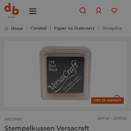
Creatief
Papier en Stationery
Stempelen
Home
Aanmelden
of
aanmelden
KIES JE VARIANT
ART N° - 2331123
ARTEMIO
Stempelkussen Versacraft