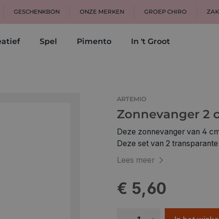
GESCHENKBON
ONZE MERKEN
GROEP CHIRO
ZAK
atief
Spel
Pimento
In 't Groot
ARTEMIO
Zonnevanger 2 c
Deze zonnevanger van 4 cm b
Deze set van 2 transparante k
schitterende regenboogkleur
Lees meer
hangen aan een raam, in de tu
projecten. De zonnevangers
€ 5,60
voor een sfeervolle en rustge