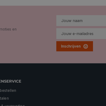
omoties en
Inschrijven
ENSERVICE
 bestellen
etalen