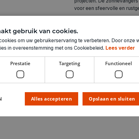
projecten. De zonnevangers
voor een sfeervolle en rustge
akt gebruik van cookies.
cookies om uw gebruikerservaring te verbeteren. Door onze w
Technische specifica
okies in overeenstemming met ons Cookiebeleid.
Lees verder
RUBRIEK:
Prestatie
Targeting
Functioneel
GEWICHT
ARTIKELNUMMER
N
Alles accepteren
Opslaan en sluiten