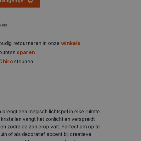
elwagentje
kels
oudig retourneren in onze
winkels
 punten
sparen
Chiro
steunen
rengt een magisch lichtspel in elke ruimte.
ristallen vangt het zonlicht en verspreidt
en zodra de zon erop valt. Perfect om op te
in of als decoratief accent bij creatieve