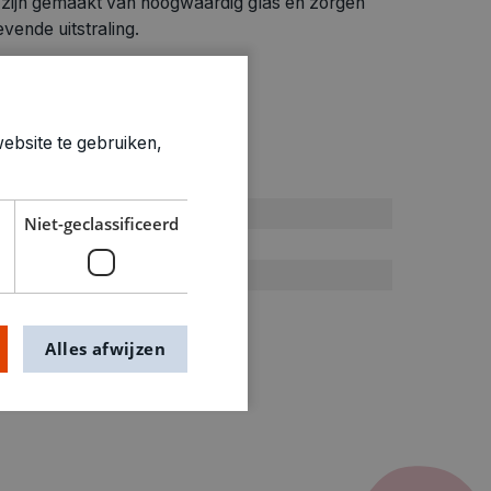
 zijn gemaakt van hoogwaardig glas en zorgen
vende uitstraling.
ebsite te gebruiken,
ties
Allerlei
Niet-geclassificeerd
0.075kg
2331451
Alles afwijzen