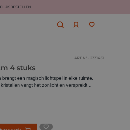
ELIJK BESTELLEN
Aanmelden
of
aanmelden
ART N° - 2331451
m 4 stuks
rengt een magisch lichtspel in elke ruimte.
ristallen vangt het zonlicht en verspreidt
en zodra de zon erop valt. Perfect om op te
in of als decoratief accent bij creatieve
 zijn gemaakt van hoogwaardig glas en zorgen
vende uitstraling.