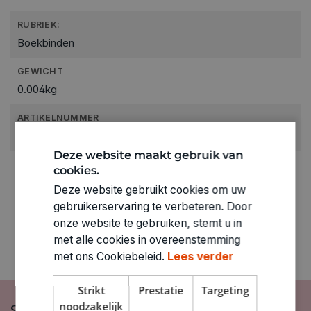
RUBRIEK:
Boekbinden
GEWICHT
0.004kg
ARTIKELNUMMER
2332021
Deze website maakt gebruik van
cookies.
Deze website gebruikt cookies om uw
gebruikerservaring te verbeteren. Door
onze website te gebruiken, stemt u in
met alle cookies in overeenstemming
met ons Cookiebeleid.
Lees verder
Strikt
Prestatie
Targeting
noodzakelijk
Schrijf je in op onze nieuwsbrief