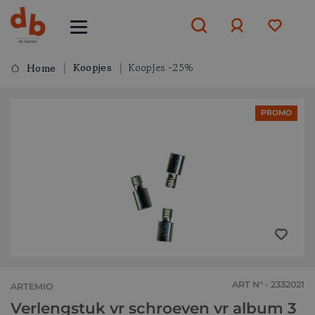
Koopjes
Koopjes -25%
Home
Aanmelden
PROMO
of
aanmelden
ART N° - 2332021
ARTEMIO
Verlengstuk vr schroeven vr album 3