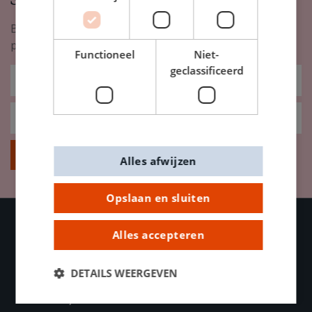
Blijf op de hoogte van nieuwigheden, inspiratie,
promoties en meer!
Functioneel
Niet-
geclassificeerd
Inschrijven
Alles afwijzen
Opslaan en sluiten
Alles accepteren
OVER DE BANIER
DETAILS WEERGEVEN
Contacteer ons
Bedrijfsinformatie